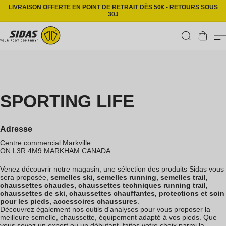
Ignorer et passer au contenu
LIVRAISON OFFERTE EN POINT DE RETRAIT DÈS 50€ - RETOURS SOUS
30J
Panier
SPORTING LIFE
Adresse
Centre commercial Markville
ON L3R 4M9
MARKHAM
CANADA
Venez découvrir notre magasin, une sélection des produits Sidas vous
sera proposée,
semelles ski, semelles running, semelles trail,
chaussettes chaudes, chaussettes techniques running trail,
chaussettes de ski, chaussettes chauffantes, protections et soin
pour les pieds, accessoires chaussures
.
Découvrez également nos outils d'analyses pour vous proposer la
meilleure semelle, chaussette, équipement adapté à vos pieds. Que
vous soyez un expert ou un débutant, faites votre choix parmi la