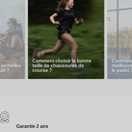
Comment choisir la bonne
Comment 
 semelles
taille de chaussures de
meilleur
ail ?
course ?
le padel 
Garantie 2 ans