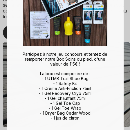
semelles Sidas pour une expérience de marche et de sport
optimisée. Avec Sidas, prenez soin de vos pieds et restez au
top de votre forme, quelle que soit l'activité !
Découvrez
Participez à notre jeu concours et tentez de
remporter notre Box Soins du pied, d'une
valeur de 115€ !
La box est composée de :
- 1 UTMB Trail Shoe Bag
- 1 Safety Kit
- 1 Crème Anti-Friction 75ml
- 1 Gel Recovery Cryo 75ml
- 1 Gel chauffant 75ml
- 1 Gel Toe Cap
- 1 Gel Toe Wrap
- 1 Dryer Bag Cedar Wood
- 1 jus de citron