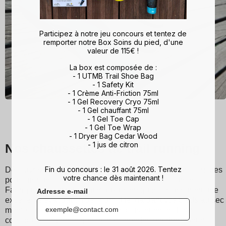
Participez à notre jeu concours et tentez de
remporter notre Box Soins du pied, d'une
valeur de 115€ !
La box est composée de :
- 1 UTMB Trail Shoe Bag
- 1 Safety Kit
- 1 Crème Anti-Friction 75ml
- 1 Gel Recovery Cryo 75ml
- 1 Gel chauffant 75ml
- 1 Gel Toe Cap
- 1 Gel Toe Wrap
- 1 Dryer Bag Cedar Wood
- 1 jus de citron
Nos chaussettes de trail running
Fin du concours : le 31 août 2026. Tentez
Découvrez les chaussettes de running et trail Sidas, conçues
votre chance dès maintenant !
pour offrir un confort exceptionnel lors de vos courses.
Fabriqués à partir de matériaux techniques, ils assurent une
Adresse e-mail
excellente évacuation de l'humidité, gardant vos pieds au sec
même lors des entraînements les plus intenses. Leur
conception ergonomique et leurs bandes antidérapantes