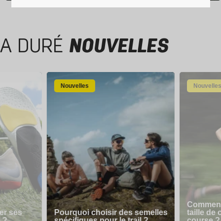
A DURÉ
NOUVELLES
Nouvelles
Nouvelle
Comment 
er ses
Pourquoi choisir des semelles
taille de
l ?
spécifiques pour le trail ?
course ?