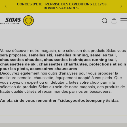
Ignorer et passer au contenu
CONGES D'ETE : REPRISE DES EXPEDITIONS LE 17/08.
L
BONNES VACANCES !
Panier
Venez découvrir notre magasin, une sélection des produits Sidas vous
sera proposée,
semelles ski, semelles running, semelles trail,
chaussettes chaudes, chaussettes techniques running trail,
chaussettes de ski, chaussettes chauffantes, protections et soin
pour les pieds, accessoires chaussures
.
Découvrez également nos outils d'analyses pour vous proposer la
meilleure semelle, chaussette, équipement adapté à vos pieds. Que
vous soyez un expert ou un débutant, faites votre choix parmi la
sélection de produits Sidas au sein de notre magasin, des produits de
haute qualité utilisés et recommandés par nos ambassadeurs.
Au plaisir de vous rencontrer #sidasyourfootcompany #sidas