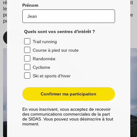
réduisent la friction, évitant ainsi les ampoules, ce qui en fait
Prénom
les chaussettes parfaites pour vos pieds. Choisissez Sidas
pour vos aventures de course à pied et de trail, et profitez de
performances améliorées et d'un confort inégalé.
Quels sont vos centres d'intérêt ?
Découvrez
Trail running
Course à pied sur route
Randonnée
Cyclisme
Ski et sports d'hiver
Confirmer ma participation
En vous inscrivant, vous acceptez de recevoir
des communications commerciales de la part
de SIDAS. Vous pouvez vous désinscrire à tout
moment.