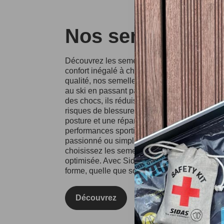
Nos semelles Si
Découvrez les semelles Sidas, conçues pour o
confort inégalé à chaque pas. Fabriquées à p
qualité, nos semelles conviennent à divers spo
au ski en passant par la course à pied. Grâce
des chocs, ils réduisent l'impact sur vos artic
risques de blessures. Les semelles Sidas fa
posture et une répartition équilibrée du poids
performances sportives et votre confort au qu
passionné ou simplement à la recherche d'un
choisissez les semelles Sidas pour une expé
optimisée. Avec Sidas, prenez soin de vos pie
forme, quelle que soit l'activité !
Découvrez