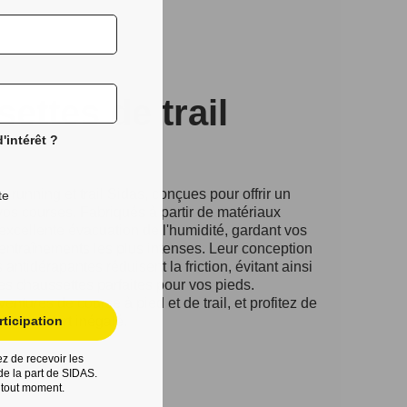
ettes de trail
'intérêt ?
running et trail Sidas, conçues pour offrir un
te
vos courses. Fabriqués à partir de matériaux
 excellente évacuation de l'humidité, gardant vos
entraînements les plus intenses. Leur conception
ntidérapantes réduisent la friction, évitant ainsi
les chaussettes parfaites pour vos pieds.
ntures de course à pied et de trail, et profitez de
'un confort inégalé.
ticipation
z de recevoir les
e la part de SIDAS.
 tout moment.