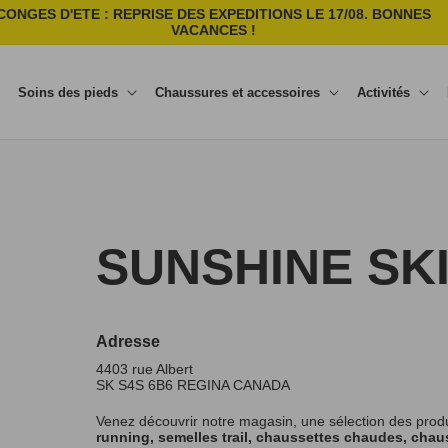
CONGES D'ETE : REPRISE DES EXPEDITIONS LE 17/08. BONNES
VACANCES !
Soins des pieds
Chaussures et accessoires
Activités
SUNSHINE SKI
Adresse
4403 rue Albert
SK S4S 6B6
REGINA
CANADA
Venez découvrir notre magasin, une sélection des prod
running, semelles trail, chaussettes chaudes, chaus