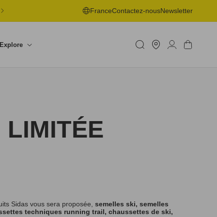
LIVRAISON OFFERTE EN POINT DE RETRAIT DÈS 50€ -
France
Contactez-nous
Newsletter
RETOURS SOUS 30J
Trouver
un
Connexion
Panier
Explore
shop
 LIMITÉE
uits Sidas vous sera proposée,
semelles ski, semelles
settes techniques running trail, chaussettes de ski,