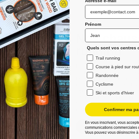
Adresse e-mail
Prénom
Nos chauss
running
Quels sont vos centres d
Trail running
Découvrez les chaussettes de 
Course à pied sur rou
confort exceptionnel lors de 
Randonnée
techniques, ils assurent une
Cyclisme
pieds au sec même lors des 
ergonomique et leurs bandes a
Ski et sports d'hiver
les ampoules, ce qui en fait 
Choisissez Sidas pour vos ave
performances améliorées et d
Confirmer ma par
En vous inscrivant, vous accepte
Découvrez
communications commerciales d
Vous pouvez vous désinscrire à