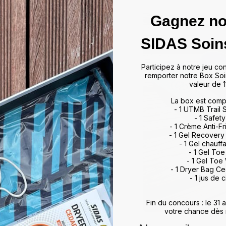
Gagnez no
das
SIDAS Soin
ffrir un maintien optimal et un
Participez à notre jeu co
artir de matériaux de haute
remporter notre Box Soi
rts et activités, allant du tennis
valeur de 1
 à leur technologie d'absorption
La box est comp
ulations, minimisant ainsi les
- 1 UTMB Trail
vorisent également une meilleure
- 1 Safety
, améliorant ainsi vos
- 1 Crème Anti-Fr
otidien. Que vous soyez un sportif
- 1 Gel Recovery
 meilleur maintien du pied,
- 1 Gel chauff
rience de marche et de sport
- 1 Gel To
- 1 Gel Toe
ds et restez au top de votre
- 1 Dryer Bag C
- 1 jus de c
Fin du concours : le 31
votre chance dès 