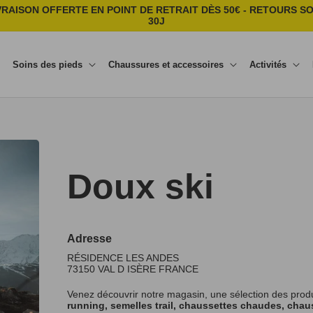
VRAISON OFFERTE EN POINT DE RETRAIT DÈS 50€ - RETOURS S
30J
Soins des pieds
Chaussures et accessoires
Activités
Doux ski
Adresse
RÉSIDENCE LES ANDES
73150
VAL D ISÈRE
FRANCE
Venez découvrir notre magasin, une sélection des prod
running, semelles trail, chaussettes chaudes, chaus