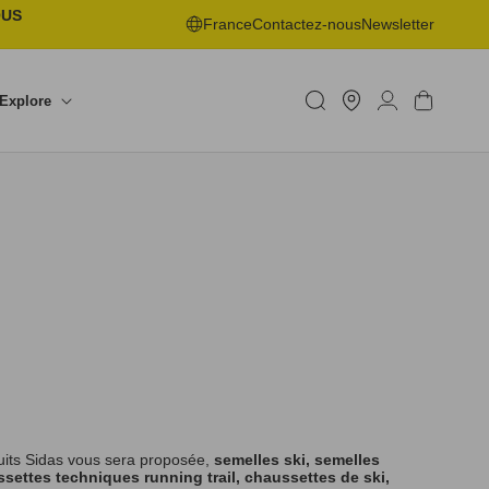
OUS
France
Contactez-nous
Newsletter
Trouver
un
Connexion
Panier
Explore
shop
uits Sidas vous sera proposée,
semelles ski, semelles
settes techniques running trail, chaussettes de ski,