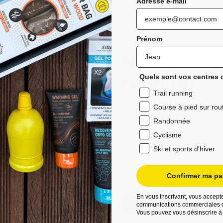
Adresse e-mail
Prénom
Nos chauss
running
Quels sont vos centres d
Trail running
Découvrez les chaussettes de 
Course à pied sur rou
confort exceptionnel lors de 
Randonnée
techniques, ils assurent une
Cyclisme
pieds au sec même lors des 
ergonomique et leurs bandes a
Ski et sports d'hiver
les ampoules, ce qui en fait 
Choisissez Sidas pour vos ave
performances améliorées et d
Confirmer ma par
En vous inscrivant, vous accepte
Découvrez
communications commerciales d
Vous pouvez vous désinscrire à