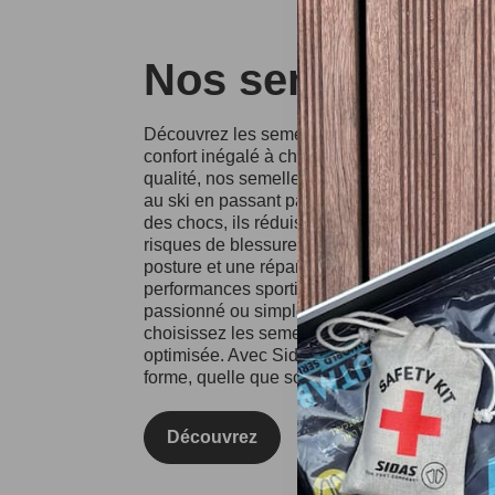
Nos semelles Si
Découvrez les semelles Sidas, conçues pour o
confort inégalé à chaque pas. Fabriquées à p
qualité, nos semelles conviennent à divers spo
au ski en passant par la course à pied. Grâce
des chocs, ils réduisent l'impact sur vos artic
risques de blessures. Les semelles Sidas fa
posture et une répartition équilibrée du poids
performances sportives et votre confort au qu
passionné ou simplement à la recherche d'un
choisissez les semelles Sidas pour une expé
optimisée. Avec Sidas, prenez soin de vos pie
forme, quelle que soit l'activité !
Découvrez