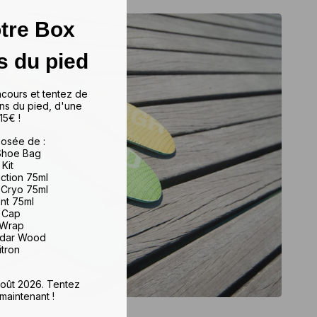
tre Box
s du pied
ncours et tentez de
ns du pied, d'une
15€ !
osée de :
 Shoe Bag
 Kit
iction 75ml
 Cryo 75ml
ant 75ml
e Cap
 Wrap
edar Wood
itron
 août 2026. Tentez
maintenant !