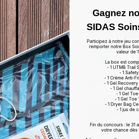
Gagnez no
das
SIDAS Soin
ffrir un maintien optimal et un
Participez à notre jeu co
artir de matériaux de haute
remporter notre Box Soi
rts et activités, allant du tennis
valeur de 1
 à leur technologie d'absorption
La box est comp
ulations, minimisant ainsi les
- 1 UTMB Trail
vorisent également une meilleure
- 1 Safety
, améliorant ainsi vos
- 1 Crème Anti-Fr
otidien. Que vous soyez un sportif
- 1 Gel Recovery
 meilleur maintien du pied,
- 1 Gel chauff
rience de marche et de sport
- 1 Gel To
- 1 Gel Toe
ds et restez au top de votre
- 1 Dryer Bag C
- 1 jus de c
Fin du concours : le 31
votre chance dès 