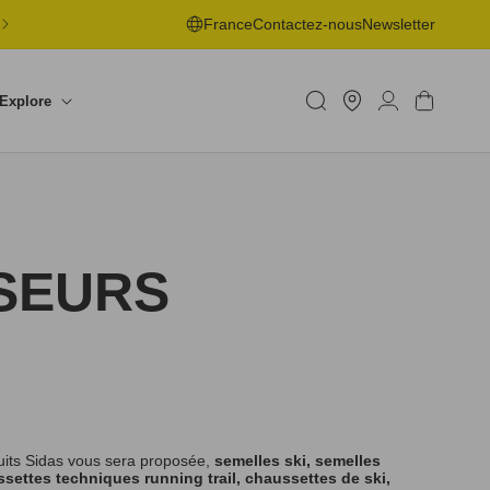
LIVRAISON OFFERTE EN POINT DE RETRAIT DÈS 50€ -
France
Contactez-nous
Newsletter
RETOURS SOUS 30J
Trouver
un
Connexion
Panier
Explore
shop
SEURS
uits Sidas vous sera proposée,
semelles ski, semelles
settes techniques running trail, chaussettes de ski,