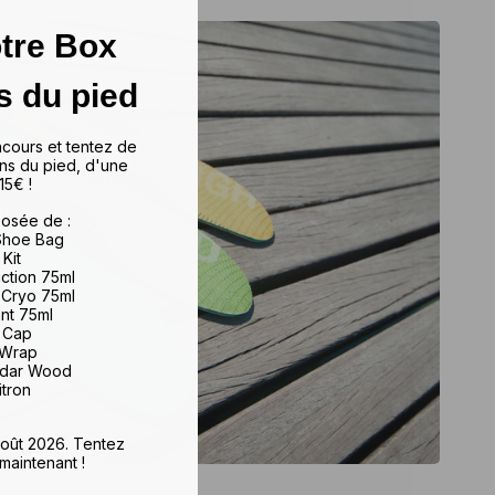
tre Box
s du pied
ncours et tentez de
ns du pied, d'une
15€ !
osée de :
 Shoe Bag
 Kit
iction 75ml
 Cryo 75ml
ant 75ml
e Cap
 Wrap
edar Wood
itron
 août 2026. Tentez
maintenant !