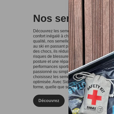
Nos semelles Si
Découvrez les semelles Sidas, conçues pour o
confort inégalé à chaque pas. Fabriquées à p
qualité, nos semelles conviennent à divers spo
au ski en passant par la course à pied. Grâce
des chocs, ils réduisent l'impact sur vos artic
risques de blessures. Les semelles Sidas fa
posture et une répartition équilibrée du poids
performances sportives et votre confort au qu
passionné ou simplement à la recherche d'un
choisissez les semelles Sidas pour une expé
optimisée. Avec Sidas, prenez soin de vos pie
forme, quelle que soit l'activité !
Découvrez