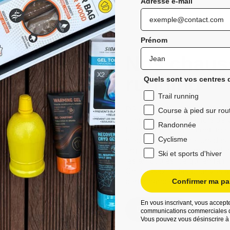
Adresse e-mail
Prénom
Nos chauss
running
Quels sont vos centres d
Trail running
Découvrez les chaussettes de 
Course à pied sur rou
confort exceptionnel lors de 
Randonnée
techniques, ils assurent une
Cyclisme
pieds au sec même lors des 
ergonomique et leurs bandes a
Ski et sports d'hiver
les ampoules, ce qui en fait 
Choisissez Sidas pour vos ave
performances améliorées et d
Confirmer ma par
En vous inscrivant, vous accepte
Découvrez
communications commerciales d
Vous pouvez vous désinscrire à