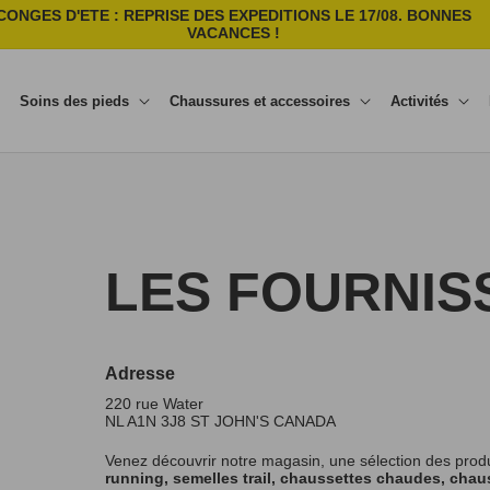
CONGES D'ETE : REPRISE DES EXPEDITIONS LE 17/08. BONNES
VACANCES !
Soins des pieds
Chaussures et accessoires
Activités
LES FOURNIS
Adresse
220 rue Water
NL A1N 3J8
ST JOHN'S
CANADA
Venez découvrir notre magasin, une sélection des prod
running, semelles trail, chaussettes chaudes, chaus