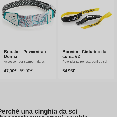
n
e
:
Booster - Powerstrap
Booster - Cinturino da
Donna
corsa V2
Accessori per scarponi da sci
Potenziante per scarponi da sci
Prezzo
47,90€
Prezzo
59,90€
Prezzo
54,95€
scontato
di
di
listino
listino
Perché una cinghia da sci