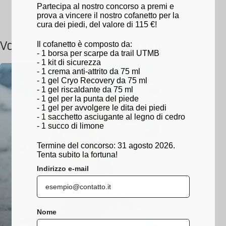
vestibilità precisa e una migliore trasmissione della flessione, gli
Partecipa al nostro concorso a premi e
sciatori guadagnano controllo, reattività e la capacità di
prova a vincere il nostro cofanetto per la
ingaggiare gli spigoli — un vantaggio significativo in pista, su neve
cura dei piedi, del valore di 115 €!
dura o per lo sci tecnico.
Personalizzazione & adattamento secondo l’uso
— Che tu
cerchi comfort (cinghia morbida) o prestazioni/rigidità (cinghia
Il cofanetto è composto da:
Vale anche la pena scoprirlo
rigida), la gamma ti permette di adattare la cinghia al tuo tipo di
- 1 borsa per scarpe da trail UTMB
corpo, livello e tipo di sci (tempo libero, pista, freeride,
- 1 kit di sicurezza
performance).
- 1 crema anti-attrito da 75 ml
Durabilità & robustezza
— Realizzate in poliestere high ad alta
- 1 gel Cryo Recovery da 75 ml
tenacità, con fibbia metallica per una vestibilità sicura e rinforzi
laterali per proteggere la cinghia dai bordi degli sci — garantendo
- 1 gel riscaldante da 75 ml
longevità anche con un uso intensivo.
- 1 gel per la punta del piede
- 1 gel per avvolgere le dita dei piedi
- 1 sacchetto asciugante al legno di cedro
A chi è destinata questa collezione di
- 1 succo di limone
cinghie da sci?
Termine del concorso: 31 agosto 2026.
Tenta subito la fortuna!
Scialpinisti regolari che desiderano un supporto migliore, comfort
e controllo, sia in pista, freeride o sciando in condizioni
Indirizzo e-mail
impegnative.
Chi ha scarponi ‘originali’ che mancano di supporto o hanno una
vestibilità imperfetta — la cinghia permette di ‘personalizzare’ lo
scarpone.
Sciatori sensibili al comfort della tibia, al supporto e alla
Nome
sensazione della gamba — riduzione degli urti, miglior contatto e
migliore trasmissione.