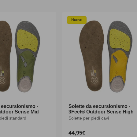
z
Nuovo
i
o
n
e
:
a escursionismo -
Solette da escursionismo -
tdoor Sense Mid
3Feet® Outdoor Sense High
piedi standard
Solette per piedi cavi
44,95€
Prezzo