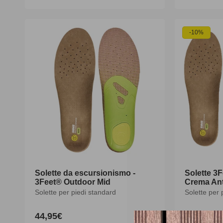
di
di
listino
listino
-10%
Solette da escursionismo -
Solette 3
3Feet® Outdoor Mid
Crema Ant
Solette per piedi standard
Solette per 
44,95€
53,90€
5
Prezzo
Prezzo
P