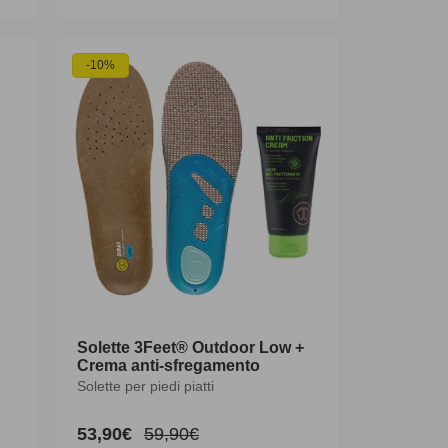
di
listino
-10%
Solette 3Feet® Outdoor Low +
Crema anti-sfregamento
Solette per piedi piatti
53,90€
59,90€
Prezzo
Prezzo