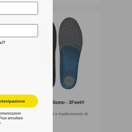
di
listino
Nuovo
si?
rtecipazione
Solette da ciclismo - 3Feet®
id
Bike Low
 comunicazioni
Stabilità, comfort e trasferimento di
Puoi annullare
potenza
.