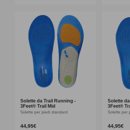
di
di
listino
listino
Solette da Trail Running -
Solette da
3Feet® Trail Mid
3Feet® Tra
Solette per piedi standard
Solette per 
44,95€
44,95€
Prezzo
Prezzo