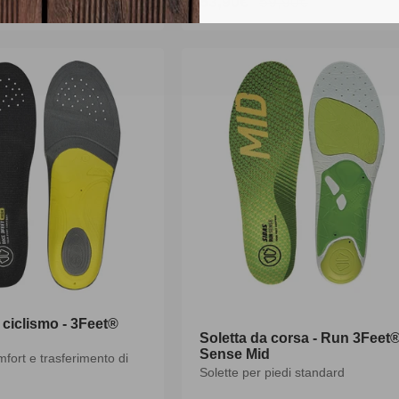
53,90€
59,90€
Prezzo
Prezzo
scontato
di
listino
 ciclismo - 3Feet®
Soletta da corsa - Run 3Feet
Sense Mid
omfort e trasferimento di
Solette per piedi standard