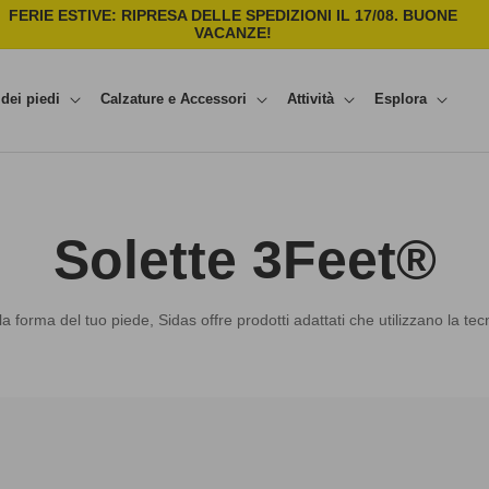
FERIE ESTIVE: RIPRESA DELLE SPEDIZIONI IL 17/08. BUONE
C
VACANZE!
dei piedi
Calzature e Accessori
Attività
Esplora
C
Solette 3Feet®
o
a forma del tuo piede, Sidas offre prodotti adattati che utilizzano la te
l
l
e