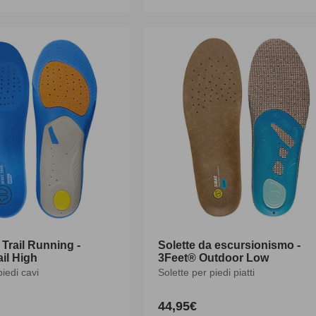
di
listino
 Trail Running -
Solette da escursionismo -
il High
3Feet® Outdoor Low
piedi cavi
Solette per piedi piatti
44,95€
Prezzo