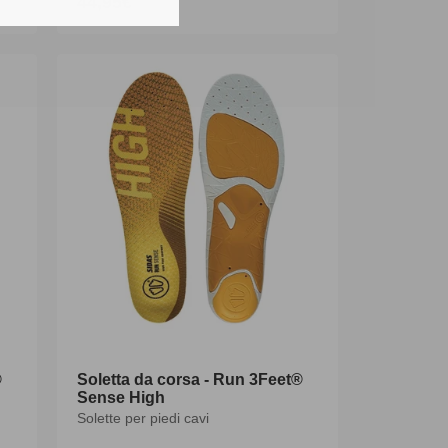
44,95€
Prezzo
di
listino
®
Soletta da corsa - Run 3Feet®
Sense High
Solette per piedi cavi