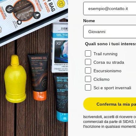
i
di
istino
listino
-10%
Nome
Quali sono i tuoi interes
Trail running
Corsa su strada
Escursionismo
Ciclismo
Sci e sport invernali
Conferma la mia pa
 running - 3Feet®
Solette 3Feet® Run Protect M
ct Mid
+ Crema anti-sfregamento
Iscrivendoti, accetti di ricevere
commerciali da parte di SIDAS. 
piedi standard
Solette per piedi standard
l'iscrizione in qualsiasi momento