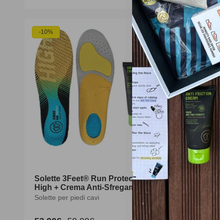
di
scontato
d
listino
l
-10%
Solette 3Feet® Run Protect
Solette da
High + Crema Anti-Sfregamento
Run Prote
Solette per piedi cavi
Solette per 