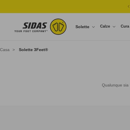
Vai direttamente ai contenuti
Calze
Cura 
Solette
Casa
>
Solette 3Feet®
Qualunque sia l