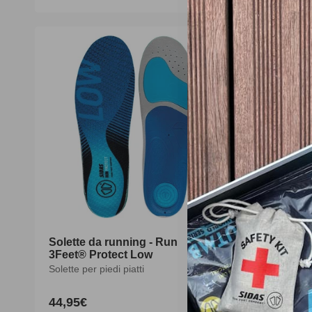
di
scontato
d
listino
l
-10%
Solette da running - Run
3Feet® Ru
3Feet® Protect Low
Crema ant
Solette per piedi piatti
Solette per p
44,95€
53,90€
5
Prezzo
Prezzo
P