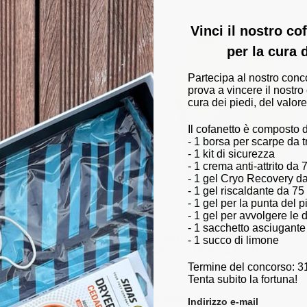
i
di
istino
listino
Vinci il nostro c
per la cura 
Partecipa al nostro conc
prova a vincere il nostro
cura dei piedi, del valore
Il cofanetto è composto 
- 1 borsa per scarpe da 
- 1 kit di sicurezza
- 1 crema anti-attrito da 
- 1 gel Cryo Recovery d
- 1 gel riscaldante da 75
- 1 gel per la punta del 
- 1 gel per avvolgere le d
- 1 sacchetto asciugante
n Protect Low +
Solette da running - Run
- 1 succo di limone
i-sfregamento
3Feet® Protect High
iedi piatti
Solette per piedi cavi
Termine del concorso: 3
Tenta subito la fortuna!
9,90€
44,95€
rezzo
Prezzo
Indirizzo e-mail