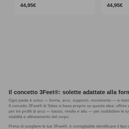
44,95€
44,95€
Prezzo
Prezzo
di
di
listino
listino
Il concetto 3Feet®: solette adattate alla fo
Ogni piede è unico — forma, arco, supporto, movimento — e meri
Il concetto 3Feet® di Sidas si basa proprio su questa idea: offrir
per tre profili di arco — basso, medio e alto — per soddisfare le t
stabilità e allineamento del corpo.
Prima di scegliere le tue 3Feet®, è consigliabile identificare il tip