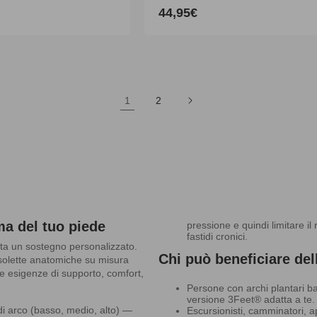
44,95€
Prezzo
di
listino
1
2
rma del tuo piede
pressione e quindi limitare il 
fastidi cronici.
ta un sostegno personalizzato.
Chi può beneficiare del
e solette anatomiche su misura
ue esigenze di supporto, comfort,
Persone con archi plantari bas
versione 3Feet® adatta a te.
o di arco (basso, medio, alto) —
Escursionisti, camminatori, 