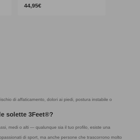
44,95€
Prezzo
di
listino
rischio di affaticamento, dolori ai piedi, postura instabile o
le solette 3Feet®?
si, medi o alti — qualunque sia il tuo profilo, esiste una
appassionati di sport, ma anche persone che trascorrono molto