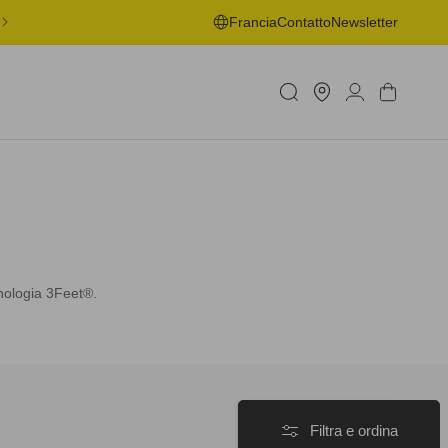
ONSEGNA GRATUITA IN PUNTO DI RITIRO A PARTIRE DA 50€ -
Francia
Contatto
Newsletter
MAGGIORI INFORMAZIONI
Trova
Accedi
Carrello
negozio
cnologia 3Feet®.
Filtra e ordina