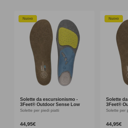
Nuovo
Nuovo
Solette da escursionismo -
Solette d
3Feet® Outdoor Sense Low
3Feet® Ou
Solette per piedi piatti
Solette per 
44,95€
44,95€
Prezzo
Prezzo