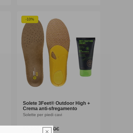
scontato
di
listino
-10%
Solete 3Feet® Outdoor High +
Crema anti-sfregamento
Solette per piedi cavi
53,90€
59,90€
Prezzo
Prezzo