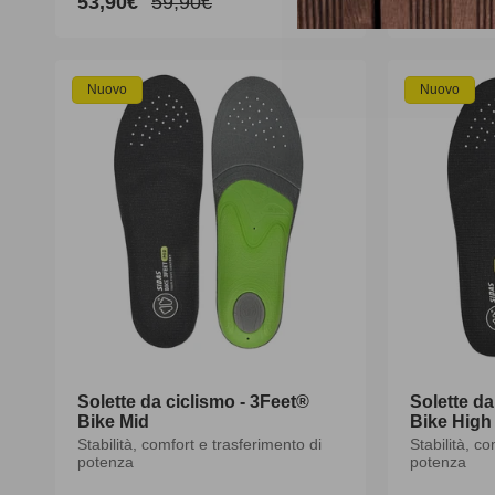
53,90€
59,90€
44,95€
Prezzo
Prezzo
Prezzo
scontato
di
di
listino
listino
Nuovo
Nuovo
Solette da ciclismo - 3Feet®
Solette da
Bike Mid
Bike High
Stabilità, comfort e trasferimento di
Stabilità, c
potenza
potenza