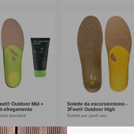
di
listino
Feet® Outdoor Mid +
Solette da escursionismo -
i-sfregamento
3Feet® Outdoor High
piedi standard
Solette per piedi cavi
9,90€
44,95€
rezzo
Prezzo