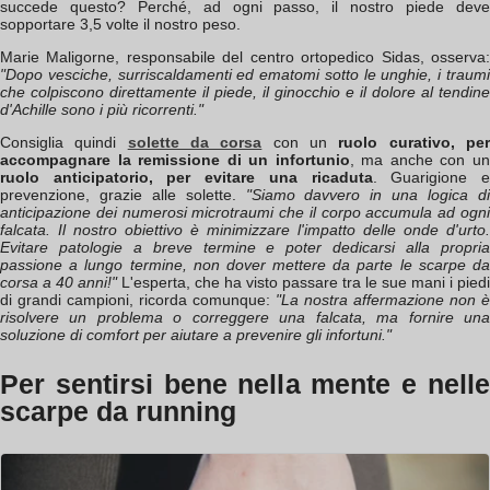
succede questo? Perché, ad ogni passo, il nostro piede deve
sopportare 3,5 volte il nostro peso.
Marie Maligorne, responsabile del centro ortopedico Sidas, osserva:
"Dopo vesciche, surriscaldamenti ed ematomi sotto le unghie, i traumi
che colpiscono direttamente il piede, il ginocchio e il dolore al tendine
d'Achille sono i più ricorrenti."
Consiglia quindi
solette da corsa
con un
ruolo curativo, pe
accompagnare la remissione di un infortunio
, ma anche con u
ruolo anticipatorio, per evitare una ricaduta
. Guarigione 
prevenzione, grazie alle solette.
"Siamo davvero in una logica d
anticipazione dei numerosi microtraumi che il corpo accumula ad ogni
falcata. Il nostro obiettivo è minimizzare l'impatto delle onde d'urto.
Evitare patologie a breve termine e poter dedicarsi alla propria
passione a lungo termine, non dover mettere da parte le scarpe da
corsa a 40 anni!"
L'esperta, che ha visto passare tra le sue mani i piedi
di grandi campioni, ricorda comunque:
"La nostra affermazione non è
risolvere un problema o correggere una falcata, ma fornire una
soluzione di comfort per aiutare a prevenire gli infortuni."
Per sentirsi bene nella mente e nelle
scarpe da running