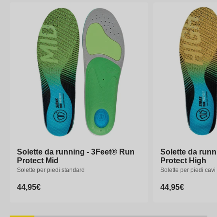
Solette da running - 3Feet® Run
Solette da run
Protect Mid
Protect High
Solette per piedi standard
Solette per piedi cavi
Prezzo
44,95€
Prezzo
44,95€
di
di
listino
listino