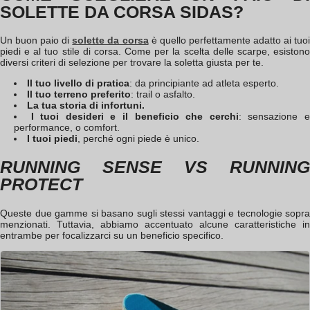
SOLETTE DA CORSA SIDAS?
Un buon paio di
solette da corsa
è quello perfettamente adatto ai tuo
piedi e al tuo stile di corsa. Come per la scelta delle scarpe, esistono
diversi criteri di selezione per trovare la soletta giusta per te.
Il tuo livello di pratica
: da principiante ad atleta esperto.
Il tuo terreno preferito
: trail o asfalto.
La tua storia di infortuni.
I tuoi desideri e il beneficio che cerchi
: sensazione 
performance, o comfort.
I tuoi piedi
, perché ogni piede è unico.
RUNNING SENSE VS RUNNING
PROTECT
Queste due gamme si basano sugli stessi vantaggi e tecnologie sopra
menzionati. Tuttavia, abbiamo accentuato alcune caratteristiche in
entrambe per focalizzarci su un beneficio specifico.