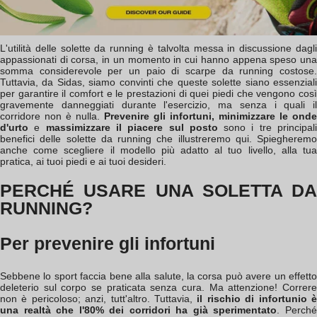
L'utilità delle solette da running è talvolta messa in discussione dagli
appassionati di corsa, in un momento in cui hanno appena speso una
somma considerevole per un paio di scarpe da running costose.
Tuttavia, da Sidas, siamo convinti che queste solette siano essenziali
per garantire il comfort e le prestazioni di quei piedi che vengono così
gravemente danneggiati durante l'esercizio, ma senza i quali il
corridore non è nulla.
Prevenire gli infortuni, minimizzare le onde
d'urto
e
massimizzare il piacere sul posto
sono i tre principal
benefici delle solette da running che illustreremo qui. Spiegheremo
anche come scegliere il modello più adatto al tuo livello, alla tua
pratica, ai tuoi piedi e ai tuoi desideri.
PERCHÉ USARE UNA SOLETTA DA
RUNNING?
Per prevenire gli infortuni
Sebbene lo sport faccia bene alla salute, la corsa può avere un effetto
deleterio sul corpo se praticata senza cura. Ma attenzione! Correre
non è pericoloso; anzi, tutt'altro. Tuttavia,
il rischio di infortunio 
una realtà che l'80% dei corridori ha già sperimentato
. Perch