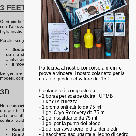
3 FEET
Ogni piede è unico. Ogni piede è diverso. E la differenza spesso inizia
con l'altezza dell'arco plantare. Ci sono tre tipi di altezza dell'arco:
high, medio e low (piede cavo, piede intermedio e piede piatto).
Perché scegliere solette adattate all'altezza del tuo arco?
Sostegno ottimale
per l'arco del piede, che
tende a ceder
con la stanchezza
e i cambiamenti posturali che possono portar
a infortuni.
Il movimento più naturale possibile del piede.
Partecipa al nostro concorso a premi e
prova a vincere il nostro cofanetto per la
Le gamme
Sense
e
Protect
sono quindi disponibili ciascuna in 
modelli, corrispondenti a diverse altezze dell'arco (high, mid e low).
cura dei piedi, del valore di 115 €!
3D
Il cofanetto è composto da:
- 1 borsa per scarpe da trail UTMB
- 1 kit di sicurezza
Non conosci l'altezza del tuo arco? Nessun problema, la gamma 3D è
- 1 crema anti-attrito da 75 ml
qui per te.
Più universale
rispetto ai 3Feet, il 3D ha la capacità d
- 1 gel Cryo Recovery da 75 ml
adattarsi all'unicità di ogni piede con una memoria di forma che farà
- 1 gel riscaldante da 75 ml
sentire rapidamente i tuoi piedi a casa nelle tue scarpe da ginnastica.
- 1 gel per la punta del piede
- 1 gel per avvolgere le dita dei piedi
Run 3D Sense
- 1 sacchetto asciugante al legno di cedro
Run 3D Protect