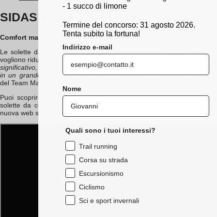
- 1 succo di limone
SIDAS x TEAM MATRYX
Termine del concorso: 31 agosto 2026.
Tenta subito la fortuna!
Comfort ma anche performance!
Indirizzo e-mail
Le solette da corsa offrono un reale valore aggiunto ai corridori che
vogliono ridurre i loro tempi e vincere podi.
"È un guadagno marginal
significativo, un piccolo elemento che può trasformare la performance
in un grande risultato!"
ci ricorda Thomas Janichon, Team Manage
del Team Matryx, una squadra professionistica di trail running.
Nome
Puoi scoprire perché e come questi corridori di alto livello usano le
solette da corsa cliccando qui, tramite il primo episodio della nostra
nuova web serie.
Quali sono i tuoi interessi?
Trail running
Corsa su strada
Escursionismo
Ciclismo
Sci e sport invernali