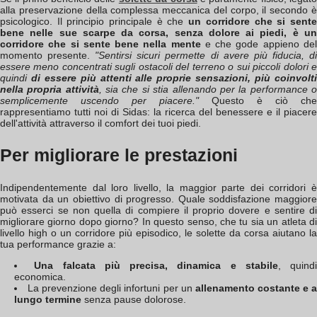
alla preservazione della complessa meccanica del corpo, il secondo è
psicologico. Il principio principale è che
un corridore che si sent
bene nelle sue scarpe da corsa, senza dolore ai piedi, è un
corridore che si sente bene nella mente
e che gode appieno de
momento presente.
"Sentirsi sicuri permette di avere più fiducia, d
essere meno concentrati sugli ostacoli del terreno o sui piccoli dolori e
quindi
di essere più attenti alle proprie sensazioni, più coinvolt
nella propria attività
, sia che si stia allenando per la performance 
semplicemente uscendo per piacere."
Questo è ciò che
rappresentiamo tutti noi di Sidas: la ricerca del benessere e il piacere
dell'attività attraverso il comfort dei tuoi piedi.
Per migliorare le prestazioni
Indipendentemente dal loro livello, la maggior parte dei corridori è
motivata da un obiettivo di progresso. Quale soddisfazione maggiore
può esserci se non quella di compiere il proprio dovere e sentire di
migliorare giorno dopo giorno? In questo senso, che tu sia un atleta di
livello high o un corridore più episodico, le solette da corsa aiutano la
tua performance grazie a:
Una falcata più precisa, dinamica e stabile
, quindi
economica.
La prevenzione degli infortuni per un
allenamento costante e 
lungo termine
senza pause dolorose.