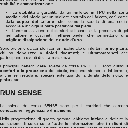
stabilità e ammortizzazione
.
La
stabilità
è garantita da un
rinforzo in TPU nella zon
mediale del piede
per un migliore controllo dell falcata, così com
dalla
coppa del tallone
, che, come la seduta di una sedia
accoglie e avvolge la parte posteriore del piede.
L’ammortizzazione e il comfort si basano sulla presenza di ge
nel tallone e cuscinetti nell’avampiede, che permettono una
migliore dissipazione delle onde d’urto
.
Sono preferite da corridori con un rischio alto di infortuni:
principianti
;
chi ha
debolezze o dolori ricorrenti
; e
ultramaratoneti
che
partecipano a eventi di ultra-resistenza.
I principali benefici delle solette da corsa PROTECT sono quindi il
comfort e la protezione del piede
, indipendentemente dal terreno,
anche se irregolare, specialmente quando la durata dello sforzo è
prolungata.
RUN SENSE
Le solette da corsa SENSE sono per i corridori che cercano
sensazione, leggerezza e dinamismo
.
Nella progettazione di questa gamma, abbiamo iniziato a definire la
sensazione di corsa come "
tutte le informazioni che i milioni d
terminazioni nervose situate sotto i nostri piedi ci trasmettono