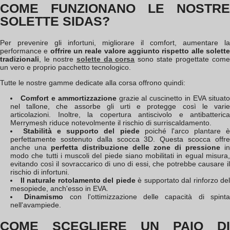
COME FUNZIONANO LE NOSTRE
SOLETTE SIDAS?
Per prevenire gli infortuni, migliorare il comfort, aumentare la
performance e
offrire un reale valore aggiunto rispetto alle solett
tradizionali
, le nostre
solette da corsa
sono state progettate com
un vero e proprio pacchetto tecnologico.
Tutte le nostre gamme dedicate alla corsa offrono quindi:
Comfort e ammortizzazione
grazie al cuscinetto in EVA situat
nel tallone, che assorbe gli urti e protegge così le varie
articolazioni. Inoltre, la copertura antiscivolo e antibatterica
Merrymesh riduce notevolmente il rischio di surriscaldamento.
Stabilità e supporto del piede
poiché l'arco plantare 
perfettamente sostenuto dalla scocca 3D. Questa scocca offre
anche una
perfetta distribuzione delle zone di pressione
in
modo che tutti i muscoli del piede siano mobilitati in egual misura,
evitando così il sovraccarico di uno di essi, che potrebbe causare il
rischio di infortuni.
Il naturale rotolamento del piede
è supportato dal rinforzo del
mesopiede, anch'esso in EVA.
Dinamismo
con l'ottimizzazione delle capacità di spint
nell'avampiede.
COME SCEGLIERE UN PAIO DI