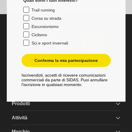
Quali sono i tuoi interessi?
Trail running
Corsa su strada
Escursionismo
Ciclismo
Sci e sport invernali
Conferma la mia partecipazione
Instagram
TikTok
Facebook
YouTube
Strava
LinkedIn
Twitter
Iscrivendoti, accetti di ricevere comunicazioni
+33 9 71 00 10 48
commerciali da parte di SIDAS. Puoi annullare
service@sidas.com
l'iscrizione in qualsiasi momento.
Prodotti
Attività
Marchio