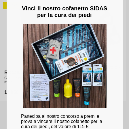
Nuovo
Nuovo
Vinci il nostro cofanetto SIDAS
per la cura dei piedi
Protezione antiscivolo -
Riscaldamento Gel
Snow Walk
Gel riscaldante per riscaldamento
Ramponi antiscivolo per
muscolare pre e post esercizio
camminare sulla neve
Prezzo
14,95€
Prezzo
19,95€
di
di
listino
listino
Partecipa al nostro concorso a premi e
prova a vincere il nostro cofanetto per la
1
…
4
5
6
cura dei piedi, del valore di 115 €!