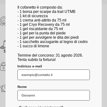
Il cofanetto è composto da:
- 1 borsa per scarpe da trail UTMB
- 1 kit di sicurezza
- 1 crema anti-attrito da 75 ml
- 1 gel Cryo Recovery da 75 ml
Garanzia di 2 anni
- 1 gel riscaldante da 75 ml
- 1 gel per la punta del piede
Prodotti garantiti contro i difetti
- 1 gel per avvolgere le dita dei piedi
- 1 sacchetto asciugante al legno di cedro
- 1 succo di limone
Soddisfatto o rimborsato
Termine del concorso: 31 agosto 2026.
Resi entro 30 giorni
Tenta subito la fortuna!
Indirizzo e-mail
Pagamento sicuro
Dati protetti
Nome
Spedizione veloce
dalle 24h alle 48h