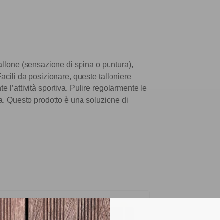
 tallone (sensazione di spina o puntura),
acili da posizionare, queste talloniere
e l’attività sportiva. Pulire regolarmente le
a. Questo prodotto è una soluzione di