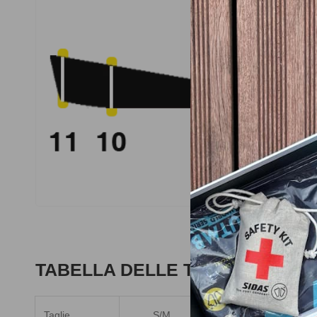
TABELLA DELLE TAGLIE
Taglie
S/M
L/XL