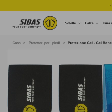
Vai direttamente ai contenuti
Solette
Calze
Cura 
Casa
>
Protettori per i piedi
>
Protezione Gel - Gel Bon
Passa alle informazioni sul prodotto