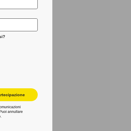
si?
rtecipazione
 comunicazioni
Puoi annullare
.