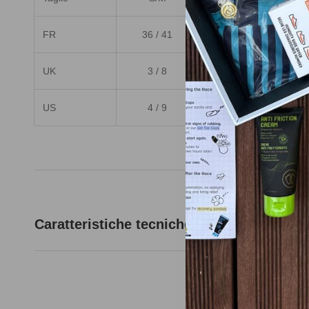
FR
36 / 41
42 / 46
UK
3 / 8
8 / 11
US
4 / 9
9 / 12
Caratteristiche tecniche