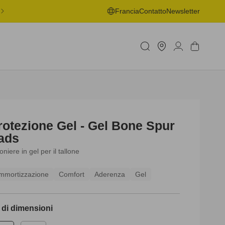
ONSEGNA GRATUITA IN PUNTO DI RITIRO A PARTIRE DA 50€ -
Francia
Contatto
Newsletter
MAGGIORI INFORMAZIONI
Trova
Accedi
Carrello
negozio
rotezione Gel - Gel Bone Spur
ads
loniere in gel per il tallone
mmortizzazione
Comfort
Aderenza
Gel
t di dimensioni