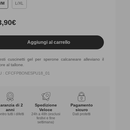
/M
L/XL
ezzo
3,90€
tino
Aggiungi al carrello
sti cuscinetti gel per sperone calcaneare alleviano il
ore al tallone.
U : CFCFPBONESPU18_01
aranzia di 2
Spedizione
Pagamento
anni
Veloce
sicuro
tro tutti i difetti
24h a 48h (esclusi
Dati protetti
festivi e fine
settimana)