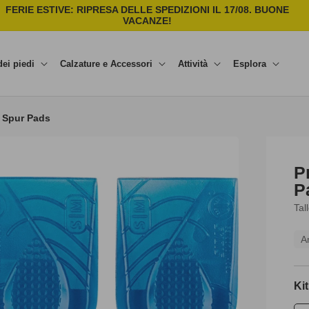
FERIE ESTIVE: RIPRESA DELLE SPEDIZIONI IL 17/08. BUONE
C
VACANZE!
dei piedi
Calzature e Accessori
Attività
Esplora
e Spur Pads
P
P
Tal
A
Ki