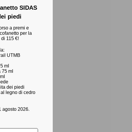
ofanetto SIDAS
dei piedi
orso a premi e
 cofanetto per la
 di 115 €!
da:
trail UTMB
75 ml
a 75 ml
 ml
piede
ita dei piedi
 al legno di cedro
1 agosto 2026.