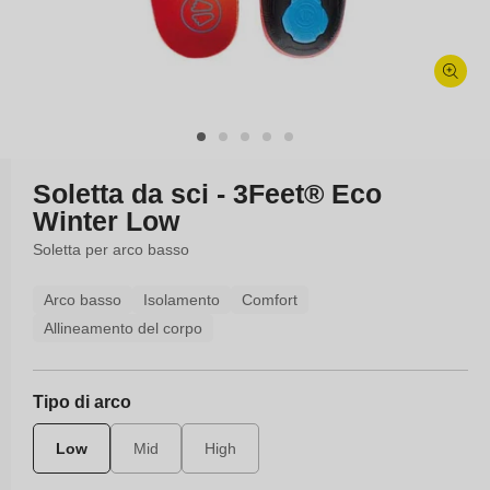
Apri
contenuti
multimediali
1
in
Soletta da sci - 3Feet® Eco
finestra
Winter Low
modale
Soletta per arco basso
Arco basso
Isolamento
Comfort
Allineamento del corpo
Tipo di arco
Low
Mid
High