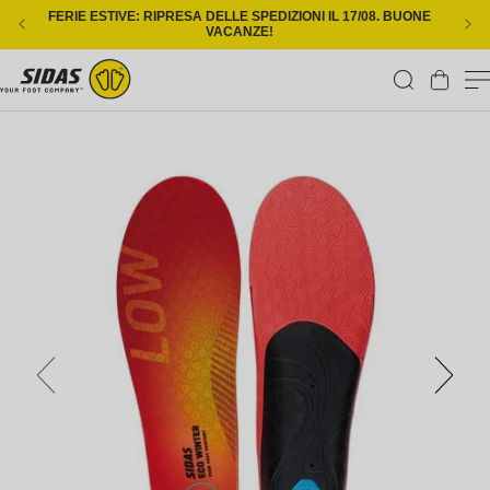
Vai direttamente ai contenuti
FERIE ESTIVE: RIPRESA DELLE SPEDIZIONI IL 17/08. BUONE
CONS
VACANZE!
Carrello
Passa alle informazioni sul prodotto