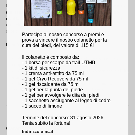
In un approccio eco-responsabile,
questo Soletta è prodotto
nel rispetto dell'ambiente, con un'impronta di carbonio
ridotta a circa 1,75 kg di CO2
. Per ogni Soletta venduto, un
euro viene donato alla
Sidas World Foundation
per
supportare la rigenerazione degli ecosistemi.
Partecipa al nostro concorso a premi e
prova a vincere il nostro cofanetto per la
Benefici :
cura dei piedi, del valore di 115 €!
Il cofanetto è composto da:
Archi Low
: design specifico per archi low, offrendo un
- 1 borsa per scarpe da trail UTMB
supporto adattato.
- 1 kit di sicurezza
Allineamento del corpo
: il guscio in EVA fornisce stabilità
- 1 crema anti-attrito da 75 ml
e un supporto ottimale al piede.
- 1 gel Cryo Recovery da 75 ml
Isolamento termico
: rete in poliestere e schiuma Evamic
- 1 gel riscaldante da 75 ml
- 1 gel per la punta del piede
Isolante per calore extra e protezione dal freddo.
- 1 gel per avvolgere le dita dei piedi
- 1 sacchetto asciugante al legno di cedro
- 1 succo di limone
Termine del concorso: 31 agosto 2026.
Tenta subito la fortuna!
Caratteristiche tecniche
Indirizzo e-mail