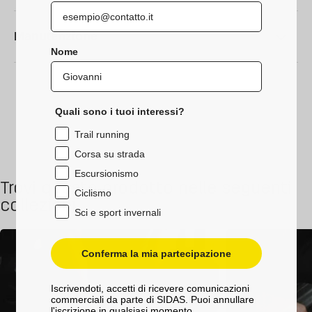
Manutenzione
Nome
Quali sono i tuoi interessi?
Trail running
Corsa su strada
Escursionismo
Trovi questo prodotto nelle seguenti
Ciclismo
collezioni
Sci e sport invernali
Conferma la mia partecipazione
Iscrivendoti, accetti di ricevere comunicazioni
commerciali da parte di SIDAS. Puoi annullare
l'iscrizione in qualsiasi momento.