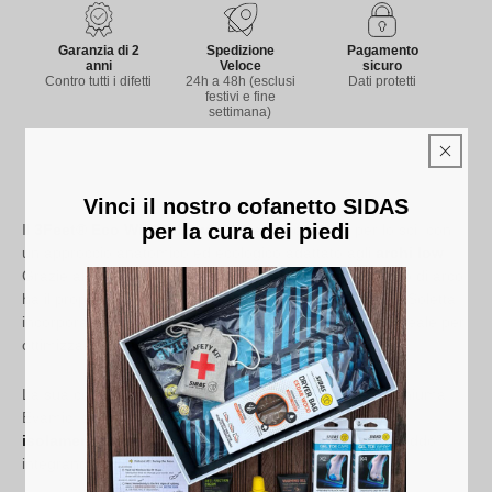
Garanzia di 2
Spedizione
Pagamento
anni
Veloce
sicuro
Contro tutti i difetti
24h a 48h (esclusi
Dati protetti
festivi e fine
settimana)
Vinci il nostro cofanetto SIDAS
per la cura dei piedi
Il
3Feet® Eco Winter Low
Soletta è progettato per lo sci, con
un approccio anatomico ed ecologico adattato agli
archi low
.
Grazie al concetto 3Feet® sviluppato da Sidas, ogni tipo di arco
ha il proprio livello di supporto. Per gli archi low, questo Soletta
incorpora un guscio in EVA per
stabilità e supporto
, ideale per
ottimizzare l'
allineamento del corpo
.
La sua copertura in rete di poliestere intrecciato e la schiuma
Evamic Isolante parzialmente riciclata (20%) offrono un
isolamento termico durevole
per i piedi protetti dal freddo,
integrandosi facilmente nel Scarponi da sci.