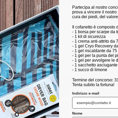
comfort e stabilità.
Partecipa al nostro conc
prova a vincere il nostro
cura dei piedi, del valore
Il cofanetto è composto 
- 1 borsa per scarpe da 
- 1 kit di sicurezza
- 1 crema anti-attrito da 
- 1 gel Cryo Recovery d
- 1 gel riscaldante da 75
- 1 gel per la punta del 
- 1 gel per avvolgere le d
- 1 sacchetto asciugante
- 1 succo di limone
Termine del concorso: 3
Tenta subito la fortuna!
Indirizzo e-mail
Nome