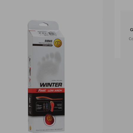
G
Con