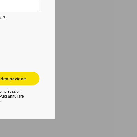
si?
rtecipazione
 comunicazioni
Puoi annullare
.