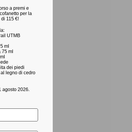
orso a premi e
 cofanetto per la
 di 115 €!
da:
trail UTMB
75 ml
a 75 ml
 ml
piede
ita dei piedi
 al legno di cedro
1 agosto 2026.