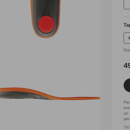
Ta
Gui
Pr
4
di
lis
Per
inv
un 
per
SK