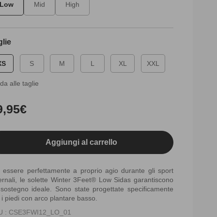
Low
Mid
High
glie
XS
S
M
L
XL
XXL
da alle taglie
ezzo
9,95€
tino
Aggiungi al carrello
 essere perfettamente a proprio agio durante gli sport
ernali, le solette Winter 3Feet® Low Sidas garantiscono
sostegno ideale. Sono state progettate specificamente
 i piedi con arco plantare basso.
U : CSE3FWI12_LO_01