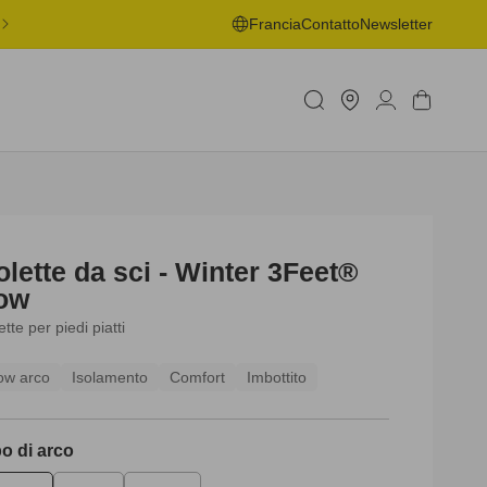
ONSEGNA GRATUITA IN PUNTO DI RITIRO A PARTIRE DA 50€ -
Francia
Contatto
Newsletter
MAGGIORI INFORMAZIONI
Trova
Accedi
Carrello
negozio
olette da sci - Winter 3Feet®
ow
ette per piedi piatti
ow arco
Isolamento
Comfort
Imbottito
po di arco