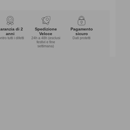
aranzia di 2
Spedizione
Pagamento
anni
Veloce
sicuro
tro tutti i difetti
24h a 48h (esclusi
Dati protetti
festivi e fine
settimana)