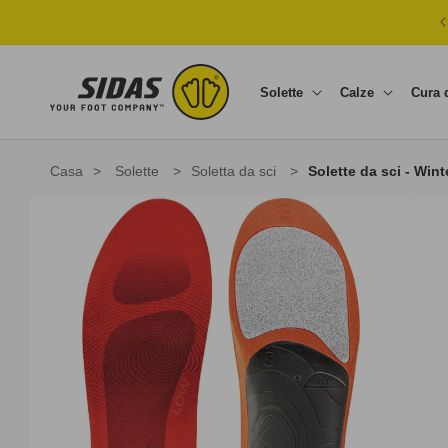
Vai direttamente ai contenuti
Solette
Calze
Cura 
Casa
>
Solette
>
Soletta da sci
>
Solette da sci - Win
Passa alle informazioni sul prodotto