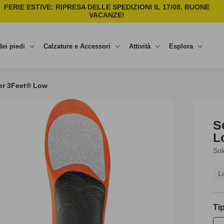
FERIE ESTIVE: RIPRESA DELLE SPEDIZIONI IL 17/08. BUONE
C
VACANZE!
dei piedi
Calzature e Accessori
Attività
Esplora
ter 3Feet® Low
S
L
Sol
L
Ti