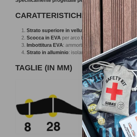
Specificamente progettate per piedi piatti in cerca di 
CARATTERISTICHE TECNICHE
Strato superiore in velluto
: comfort e durata
Scocca in EVA
per arco basso: supporto
Imbottitura EVA
: ammortizzazione
Strato in alluminio
: isolamento
TAGLIE (IN MM)