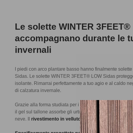
Le solette WINTER 3FEET® 
accompagnano durante le tue
invernali
I piedi con arco plantare basso hanno finalmente solette 
Sidas. Le solette WINTER 3FEET® LOW Sidas proteggono 
isolante. Rimarrai perfettamente a tuo agio e al caldo negl
di calzatura invernale.
Grazie alla forma studiata per i piedi con arco basso, of
il gel sul tallone assorbe gli urti per un comfort ancora m
neve. Il
rivestimento in velluto
garantisce un
comfort 