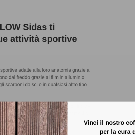
LOW Sidas ti
 attività sportive
sportive adatte alla loro anatomia grazie a
dal freddo grazie al film in alluminio
i scarponi da sci o in qualsiasi altro tipo
frono
sostegno e supporto efficaci
. Inoltre,
aggiore durante la pratica degli sport sulla
duraturo
.
Vinci il nostro c
per la cura 