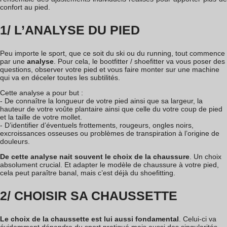
confort au pied.
1/ L’ANALYSE DU PIED
Peu importe le sport, que ce soit du ski ou du running, tout commence
par une
analyse
. Pour cela, le bootfitter / shoefitter va vous poser des
questions, observer votre pied et vous faire monter sur une machine
qui va en déceler toutes les subtilités.
Cette analyse a pour but :
- De connaître la longueur de votre pied ainsi que sa largeur, la
hauteur de votre voûte plantaire ainsi que celle du votre coup de pied
et la taille de votre mollet.
- D’identifier d’éventuels frottements, rougeurs, ongles noirs,
excroissances osseuses ou problèmes de transpiration à l’origine de
douleurs.
De cette analyse nait souvent le choix de la chaussure
. Un choix
absolument crucial. Et adapter le modèle de chaussure à votre pied,
cela peut paraître banal, mais c’est déjà du shoefitting.
2/ CHOISIR SA CHAUSSETTE
Le choix de la chaussette est lui aussi fondamental
. Celui-ci va
évidemment dépendre du sport pratiqué mais aussi des singularités