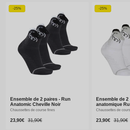
-25%
-25%
Ensemble de 2 paires - Run
Ensemble de 2 paires - Run
Ensemble de 2 p
Ensemble de 2 p
Anatomic Cheville Noir
Anatomic Cheville Noir
anatomique Ru
anatomique Ru
Chaussettes de course fines
Chaussettes de course fines
Chaussettes de cours
Chaussettes de cours
Prix
23,90€
Prix
23,90€
Prix
31,90€
Prix
31,90€
Prix
23,90€
Prix
23,90€
Prix
31,90€
Prix
31,90€
promotionnel
promotionnel
habituel
habituel
promotionnel
promotionnel
habitue
habitue