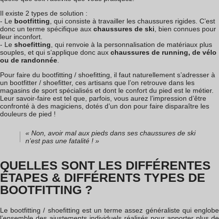
Il existe 2 types de solution :
- Le
bootfitting
, qui consiste à travailler les chaussures rigides. C’est
donc un terme spécifique aux
chaussures de ski
, bien connues pour
leur inconfort.
- Le
shoefitting
, qui renvoie à la personnalisation de matériaux plus
souples, et qui s’applique donc aux
chaussures de running, de vélo
ou de randonnée
.
Pour faire du bootfitting / shoefitting, il faut naturellement s’adresser à
un bootfitter / shoefitter, ces artisans que l’on retrouve dans les
magasins de sport spécialisés et dont le confort du pied est le métier.
Leur savoir-faire est tel que, parfois, vous aurez l’impression d’être
confronté à des magiciens, dotés d’un don pour faire disparaître les
douleurs de pied !
« Non, avoir mal aux pieds dans ses chaussures de ski
n’est pas une fatalité ! »
QUELLES SONT LES DIFFÉRENTES
ÉTAPES & DIFFÉRENTS TYPES DE
BOOTFITTING ?
Le bootfitting / shoefitting est un terme assez généraliste qui englobe
l’ensemble des ajustements individuels réalisés pour apporter plus de