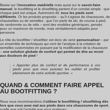
Basée sur l’
innovation matérielle
mais aussi sur le
savoir-faire
manuel
, le bootfitting et le shoefitting partent d’un constat simple : que
chaque pied est unique. Autrement dit,
tous les pieds sont
différents
. Or les produits proposés – qu’il s’agisse de chaussures, de
chaussettes ou de semelles ; que l’on parle de ski, de course à pied,
de randonnée ou de vélo – sont des modèles génériques, pensés
pour un maximum de monde, mais véritablement adaptés pour
personne.
Le rôle du bootfitter / shoefitter est donc de venir
personnaliser
– par
un ensemble de techniques qui vont de l’analyse à la création de
semelles customisées en passant par la modification de la chaussure
–
une solution globale de confort qui permet de dire au revoir
aux douleurs de pied
!
« Apporter plus de confort et de performance à vos
pieds pour que vous puissiez les oublier et profiter
pleinement de votre activité sportive. »
QUAND & COMMENT FAIRE APPEL
AU BOOTFITTING ?
Nous vous recommandons d’
utiliser le bootfitting / shoefitting dès
lors que vous avez mal aux pieds dans vos chaussures de sport
,
quelle que soit l’activité que vous pratiquez.