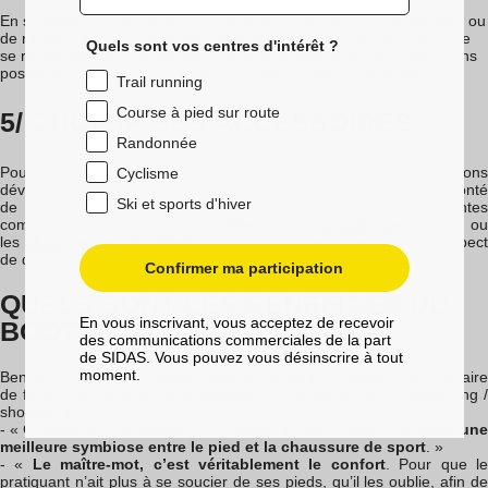
En shoefitting – c’est-à-dire sur les chaussures de running, de vélo, ou
de randonnée – la marge pour œuvrer directement sur la chaussure
Quels sont vos centres d'intérêt ?
se révèle bien plus restreinte. Quelques ajustements sont néanmoins
possibles, sur la largeur de celle-ci, mais surtout sur le laçage !
Trail running
Course à pied sur route
5/ CHOISIR SES ACCESSOIRES
Randonnée
Pour prolonger cette démarche de personnalisation, nous avons
Cyclisme
développé toute une gamme de produits qui prolongent cette volonté
Ski et sports d'hiver
de confort et de performance. Cela va des solutions chauffantes
comme les
semelles chauffantes
ou
les
chaussettes
chauffantes
jusqu’aux
accessoires
qui ont l’aspect
de détails mais qui peuvent en réalité faire de grandes différences.
Confirmer ma participation
QUELS SONT LES BÉNÉFICES DU
En vous inscrivant, vous acceptez de recevoir
BOOTFITTING/SHOEFITTING ?
des communications commerciales de la part
de SIDAS. Vous pouvez vous désinscrire à tout
moment.
Benjamin Couton, le responsable de la Sidas Academy, nous éclaire
de façon très exhaustive et détaillée sur les bénéfices du bootfitting /
shoefitting:
- « Globalement, le bootfitting / shoefitting a pour objectif de
créer un
meilleure symbiose entre le pied et la chaussure de sport
. »
- «
Le maître-mot, c’est véritablement le confort
. Pour que l
pratiquant n’ait plus à se soucier de ses pieds, qu’il les oublie, afin de