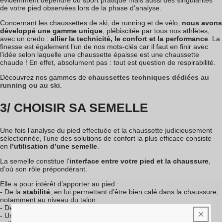
de votre pied observées lors de la phase d’analyse.
Concernant les chaussettes de ski, de running et de vélo,
nous avons
développé une gamme unique
, plébiscitée par tous nos athlètes,
avec un credo :
allier la technicité, le confort et la performance
. La
finesse est également l’un de nos mots-clés car il faut en finir avec
l’idée selon laquelle une chaussette épaisse est une chaussette
chaude ! En effet, absolument pas : tout est question de respirabilité.
Découvrez nos gammes de
chaussettes techniques
dédiées au
running ou au ski
.
3/ CHOISIR SA SEMELLE
Une fois l’analyse du pied effectuée et la chaussette judicieusement
sélectionnée, l’une des solutions de confort la plus efficace consiste
en
l’utilisation d’une semelle
.
La semelle constitue l’
interface entre votre pied et la chaussure
,
d’où son rôle prépondérant.
Elle a pour intérêt d’apporter au pied :
- De la
stabilité
, en lui permettant d’être bien calé dans la chaussure,
notamment au niveau du talon.
- De
maintien
, en limitant l’affaissement lié à la fatigue.
- Une
meilleure répartition des pressions
, grâce à une