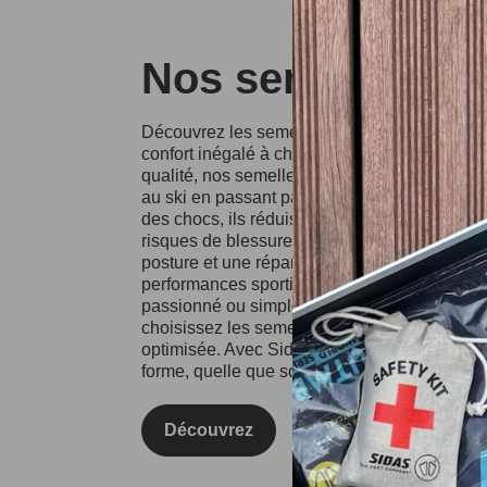
Nos semelles Si
Découvrez les semelles Sidas, conçues pour o
confort inégalé à chaque pas. Fabriquées à p
qualité, nos semelles conviennent à divers spo
au ski en passant par la course à pied. Grâce
des chocs, ils réduisent l'impact sur vos artic
risques de blessures. Les semelles Sidas fa
posture et une répartition équilibrée du poids
performances sportives et votre confort au qu
passionné ou simplement à la recherche d'un
choisissez les semelles Sidas pour une expé
optimisée. Avec Sidas, prenez soin de vos pie
forme, quelle que soit l'activité !
Découvrez