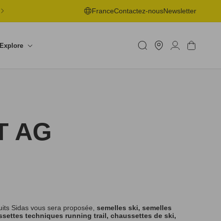
LIVRAISON OFFERTE EN POINT DE RETRAIT DÈS 50€ -
France
Contactez-nous
Newsletter
RETOURS SOUS 30J
Trouver
un
Connexion
Panier
Explore
shop
T AG
uits Sidas vous sera proposée,
semelles ski, semelles
settes techniques running trail, chaussettes de ski,