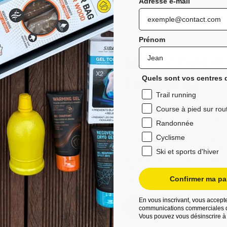
Adresse e-mail
Prénom
Nos chauss
running
Quels sont vos centres d
Trail running
Découvrez les chaussettes de 
Course à pied sur rou
confort exceptionnel lors de 
Randonnée
techniques, ils assurent une
Cyclisme
pieds au sec même lors des 
ergonomique et leurs bandes a
Ski et sports d'hiver
les ampoules, ce qui en fait 
Choisissez Sidas pour vos ave
performances améliorées et d
Confirmer ma par
En vous inscrivant, vous accepte
Découvrez
communications commerciales d
Vous pouvez vous désinscrire à