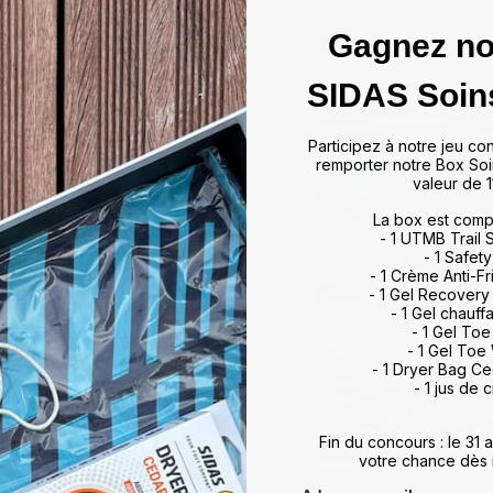
Gagnez no
das
SIDAS Soin
ffrir un maintien optimal et un
Participez à notre jeu co
artir de matériaux de haute
remporter notre Box Soi
rts et activités, allant du tennis
valeur de 1
 à leur technologie d'absorption
La box est comp
ulations, minimisant ainsi les
- 1 UTMB Trail
vorisent également une meilleure
- 1 Safety
, améliorant ainsi vos
- 1 Crème Anti-Fr
otidien. Que vous soyez un sportif
- 1 Gel Recovery
 meilleur maintien du pied,
- 1 Gel chauff
rience de marche et de sport
- 1 Gel To
- 1 Gel Toe
ds et restez au top de votre
- 1 Dryer Bag C
- 1 jus de c
Fin du concours : le 31
votre chance dès 