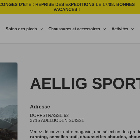
CONGES D'ETE : REPRISE DES EXPEDITIONS LE 17/08. BONNES
VACANCES !
Soins des pieds
Chaussures et accessoires
Activités
AELLIG SPOR
Adresse
DORFSTRASSE 62
3715
ADELBODEN
SUISSE
Venez découvrir notre magasin, une sélection des prod
running, semelles trail, chaussettes chaudes, chaus