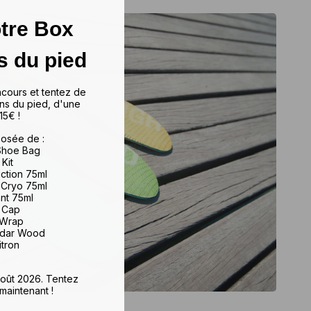
tre Box
s du pied
ncours et tentez de
ns du pied, d'une
15€ !
osée de :
 Shoe Bag
 Kit
iction 75ml
 Cryo 75ml
ant 75ml
e Cap
 Wrap
edar Wood
itron
 août 2026. Tentez
maintenant !