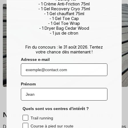
- 1 Crème Anti-Friction 75ml
- 1 Gel Recovery Cryo 75ml
- 1 Gel chauffant 75ml
- 1 Gel Toe Cap
- 1 Gel Toe Wrap
- 1 Dryer Bag Cedar Wood
- 1 jus de citron
Fin du concours : le 31 août 2026. Tentez
votre chance dès maintenant !
Adresse e-mail
Prénom
Quels sont vos centres d'intérêt ?
Nos chaussettes de trail running
Trail running
Course à pied sur route
Découvrez les chaussettes de running et trail Sidas, conçues