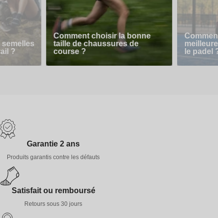
Comment choisir la bonne
Comment 
 semelles
taille de chaussures de
meilleur
ail ?
course ?
le padel 
Garantie 2 ans
Produits garantis contre les défauts
Satisfait ou remboursé
Retours sous 30 jours