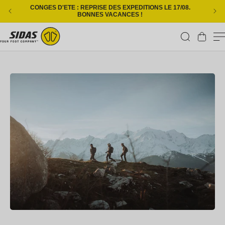
Ignorer et passer au contenu
CONGES D'ETE : REPRISE DES EXPEDITIONS LE 17/08.
L
BONNES VACANCES !
Panier