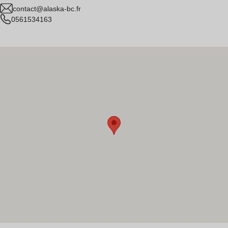
contact@alaska-bc.fr
0561534163