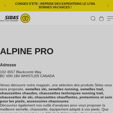
Ignorer et passer au contenu
CONGES D'ETE : REPRISE DES EXPEDITIONS LE 17/08.
L
BONNES VACANCES !
Panier
ALPINE PRO
Adresse
102 4557 Blackcomb Way
BC V0N 1B4
WHISTLER
CANADA
Venez découvrir notre magasin, une sélection des produits Sidas vous
sera proposée,
semelles ski, semelles running, semelles trail,
chaussettes chaudes, chaussettes techniques running trail,
chaussettes de ski, chaussettes chauffantes, protections et soin
pour les pieds, accessoires chaussures
.
Découvrez également nos outils d'analyses pour vous proposer la
meilleure semelle, chaussette, équipement adapté à vos pieds. Que