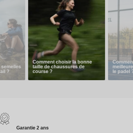
Comment choisir la bonne
Comment 
 semelles
taille de chaussures de
meilleur
ail ?
course ?
le padel 
Garantie 2 ans