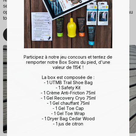
semelles Sidas pour une expérience de marche et de sport
optimisée. Avec Sidas, prenez soin de vos pieds et restez au
top de votre forme, quelle que soit l'activité !
Découvrez
Participez à notre jeu concours et tentez de
remporter notre Box Soins du pied, d'une
valeur de 115€ !
La box est composée de :
- 1 UTMB Trail Shoe Bag
- 1 Safety Kit
- 1 Crème Anti-Friction 75ml
- 1 Gel Recovery Cryo 75ml
- 1 Gel chauffant 75ml
- 1 Gel Toe Cap
- 1 Gel Toe Wrap
- 1 Dryer Bag Cedar Wood
- 1 jus de citron