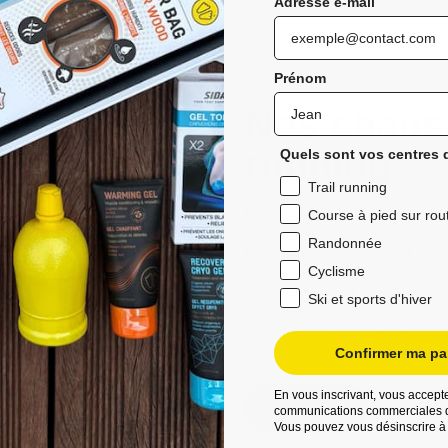
Adresse e-mail
Prénom
Nos chauss
running
Quels sont vos centres d
Trail running
Découvrez les chaussettes de 
Course à pied sur rou
confort exceptionnel lors de 
Randonnée
techniques, ils assurent une
Cyclisme
pieds au sec même lors des 
ergonomique et leurs bandes a
Ski et sports d'hiver
les ampoules, ce qui en fait 
Choisissez Sidas pour vos ave
performances améliorées et d
Confirmer ma par
En vous inscrivant, vous accepte
Découvrez
communications commerciales d
Vous pouvez vous désinscrire à