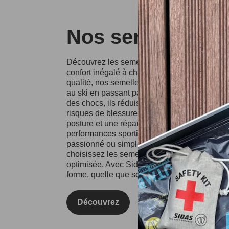
Nos semelles Si
Découvrez les semelles Sidas, conçues pour o
confort inégalé à chaque pas. Fabriquées à p
qualité, nos semelles conviennent à divers spo
au ski en passant par la course à pied. Grâce
des chocs, ils réduisent l'impact sur vos artic
risques de blessures. Les semelles Sidas fa
posture et une répartition équilibrée du poids
performances sportives et votre confort au qu
passionné ou simplement à la recherche d'un
choisissez les semelles Sidas pour une expé
optimisée. Avec Sidas, prenez soin de vos pie
forme, quelle que soit l'activité !
Découvrez