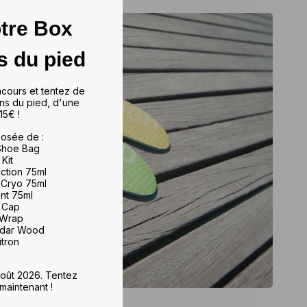
tre Box
s du pied
ncours et tentez de
ns du pied, d'une
15€ !
osée de :
 Shoe Bag
 Kit
iction 75ml
 Cryo 75ml
ant 75ml
e Cap
 Wrap
edar Wood
itron
 août 2026. Tentez
maintenant !