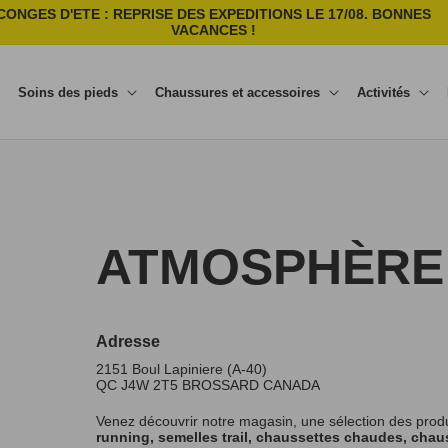
CONGES D'ETE : REPRISE DES EXPEDITIONS LE 17/08. BONNES
VACANCES !
Soins des pieds
Chaussures et accessoires
Activités
ATMOSPHÈRE 5
Adresse
2151 Boul Lapiniere (A-40)
QC J4W 2T5
BROSSARD
CANADA
Venez découvrir notre magasin, une sélection des prod
running, semelles trail, chaussettes chaudes, chaus