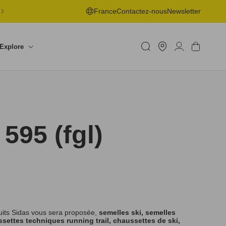
LIVRAISON OFFERTE EN POINT DE RETRAIT DÈS 50€ -
France
Contactez-nous
Newsletter
RETOURS SOUS 30J
Trouver
un
Connexion
Panier
Explore
shop
95 (fgl)
uits Sidas vous sera proposée,
semelles ski, semelles
settes techniques running trail, chaussettes de ski,