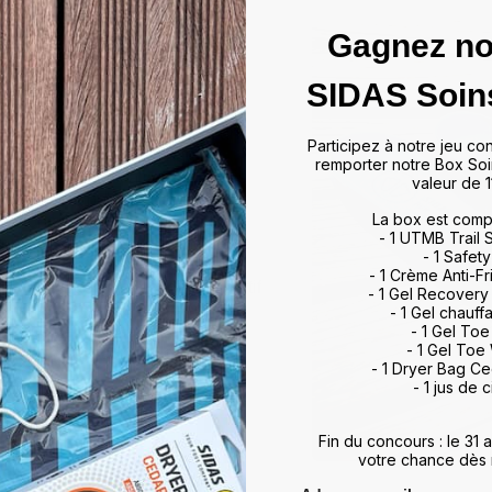
Gagnez no
das
SIDAS Soin
ffrir un maintien optimal et un
Participez à notre jeu co
artir de matériaux de haute
remporter notre Box Soi
rts et activités, allant du tennis
valeur de 1
 à leur technologie d'absorption
La box est comp
ulations, minimisant ainsi les
- 1 UTMB Trail
vorisent également une meilleure
- 1 Safety
, améliorant ainsi vos
- 1 Crème Anti-Fr
otidien. Que vous soyez un sportif
- 1 Gel Recovery
 meilleur maintien du pied,
- 1 Gel chauff
rience de marche et de sport
- 1 Gel To
- 1 Gel Toe
ds et restez au top de votre
- 1 Dryer Bag C
- 1 jus de c
Fin du concours : le 31
votre chance dès 