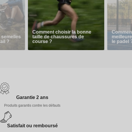
Comment choisir la bonne
Comment 
 semelles
taille de chaussures de
meilleur
ail ?
course ?
le padel 
Garantie 2 ans
Produits garantis contre les défauts
Satisfait ou remboursé