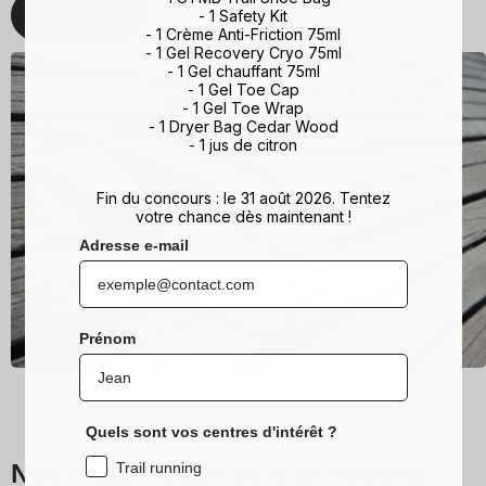
Découvrez
- 1 Safety Kit
- 1 Crème Anti-Friction 75ml
- 1 Gel Recovery Cryo 75ml
- 1 Gel chauffant 75ml
- 1 Gel Toe Cap
- 1 Gel Toe Wrap
- 1 Dryer Bag Cedar Wood
- 1 jus de citron
Fin du concours : le 31 août 2026. Tentez
votre chance dès maintenant !
Adresse e-mail
Prénom
Quels sont vos centres d'intérêt ?
Nos chaussettes de trail running
Trail running