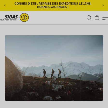
Ignorer et passer au contenu
CONGES D'ETE : REPRISE DES EXPEDITIONS LE 17/08.
L
BONNES VACANCES !
Panier