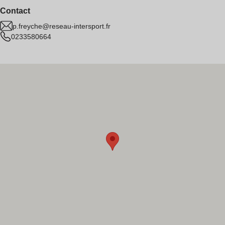
Contact
p.freyche@reseau-intersport.fr
0233580664