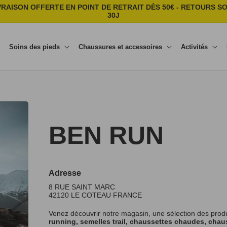
VRAISON OFFERTE EN POINT DE RETRAIT DÈS 50€ - RETOURS S
30J
Soins des pieds
Chaussures et accessoires
Activités
BEN RUN
Adresse
8 RUE SAINT MARC
42120
LE COTEAU
FRANCE
Venez découvrir notre magasin, une sélection des prod
running, semelles trail, chaussettes chaudes, chaus