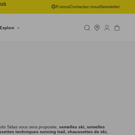
OUS
France
Contactez-nous
Newsletter
Trouver
un
Connexion
Panier
Explore
shop
uits Sidas vous sera proposée,
semelles ski, semelles
settes techniques running trail, chaussettes de ski,