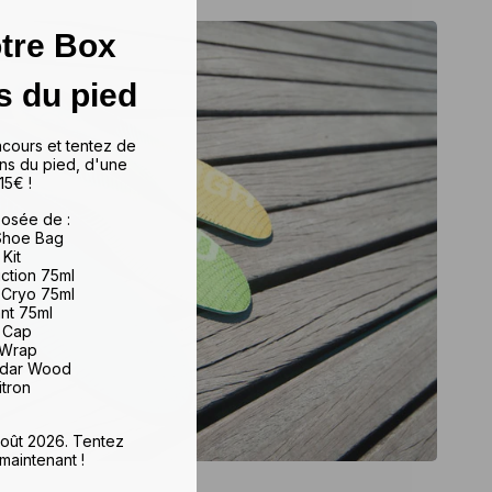
tre Box
s du pied
ncours et tentez de
ns du pied, d'une
15€ !
osée de :
 Shoe Bag
 Kit
iction 75ml
 Cryo 75ml
ant 75ml
e Cap
 Wrap
edar Wood
itron
 août 2026. Tentez
maintenant !