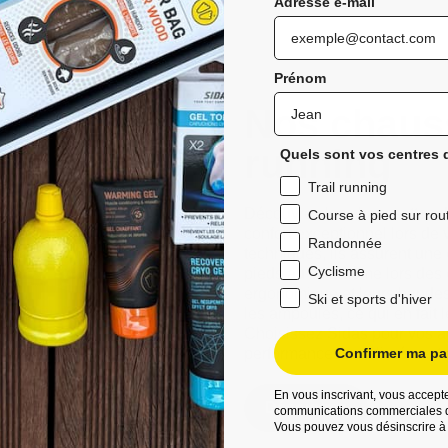
Adresse e-mail
Prénom
Nos chauss
running
Quels sont vos centres d
Trail running
Découvrez les chaussettes de 
Course à pied sur rou
confort exceptionnel lors de 
Randonnée
techniques, ils assurent une
Cyclisme
pieds au sec même lors des 
ergonomique et leurs bandes a
Ski et sports d'hiver
les ampoules, ce qui en fait 
Choisissez Sidas pour vos ave
performances améliorées et d
Confirmer ma par
En vous inscrivant, vous accepte
Découvrez
communications commerciales d
Vous pouvez vous désinscrire à