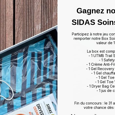
Gagnez no
das
SIDAS Soin
ffrir un maintien optimal et un
Participez à notre jeu co
artir de matériaux de haute
remporter notre Box Soi
rts et activités, allant du tennis
valeur de 1
 à leur technologie d'absorption
La box est comp
ulations, minimisant ainsi les
- 1 UTMB Trail
vorisent également une meilleure
- 1 Safety
, améliorant ainsi vos
- 1 Crème Anti-Fr
otidien. Que vous soyez un sportif
- 1 Gel Recovery
 meilleur maintien du pied,
- 1 Gel chauff
rience de marche et de sport
- 1 Gel To
- 1 Gel Toe
ds et restez au top de votre
- 1 Dryer Bag C
- 1 jus de c
Fin du concours : le 31
votre chance dès 