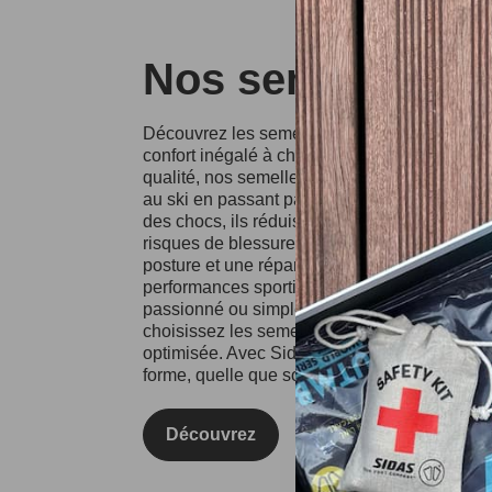
Nos semelles Si
Découvrez les semelles Sidas, conçues pour o
confort inégalé à chaque pas. Fabriquées à p
qualité, nos semelles conviennent à divers spo
au ski en passant par la course à pied. Grâce
des chocs, ils réduisent l'impact sur vos artic
risques de blessures. Les semelles Sidas fa
posture et une répartition équilibrée du poids
performances sportives et votre confort au qu
passionné ou simplement à la recherche d'un
choisissez les semelles Sidas pour une expé
optimisée. Avec Sidas, prenez soin de vos pie
forme, quelle que soit l'activité !
Découvrez