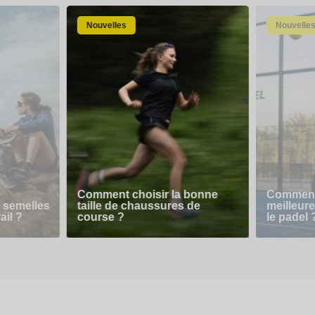
Nouvelles
Nouvelle
Comment choisir la bonne
Comment 
 semelles
taille de chaussures de
meilleur
ail ?
course ?
le padel 