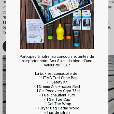
posture et une répartition équilibrée du poids, améliorant ainsi
vos performances sportives et votre confort au quotidien. Que
vous soyez un sportif passionné ou simplement à la
recherche d'un meilleur maintien du pied, choisissez les
semelles Sidas pour une expérience de marche et de sport
optimisée. Avec Sidas, prenez soin de vos pieds et restez au
top de votre forme, quelle que soit l'activité !
Découvrez
Participez à notre jeu concours et tentez de
remporter notre Box Soins du pied, d'une
valeur de 115€ !
La box est composée de :
- 1 UTMB Trail Shoe Bag
- 1 Safety Kit
- 1 Crème Anti-Friction 75ml
- 1 Gel Recovery Cryo 75ml
- 1 Gel chauffant 75ml
- 1 Gel Toe Cap
- 1 Gel Toe Wrap
- 1 Dryer Bag Cedar Wood
- 1 jus de citron