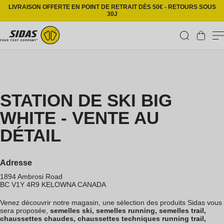
Ignorer et passer au contenu
LIVRAISON OFFERTE EN POINT DE RETRAIT DÈS 50€ - RETOURS SOUS
30J
Panier
STATION DE SKI BIG
WHITE - VENTE AU
DÉTAIL
Adresse
1894 Ambrosi Road
BC V1Y 4R9
KELOWNA
CANADA
Venez découvrir notre magasin, une sélection des produits Sidas vous
sera proposée,
semelles ski, semelles running, semelles trail,
chaussettes chaudes, chaussettes techniques running trail,