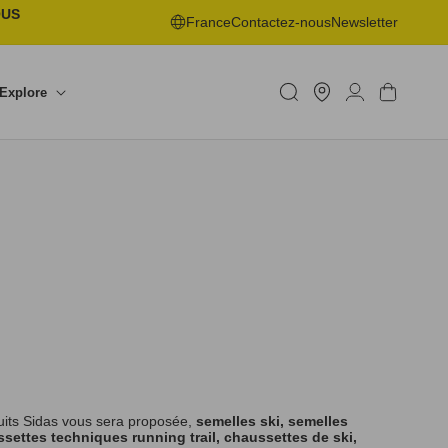
OUS
France
Contactez-nous
Newsletter
Trouver
un
Connexion
Panier
Explore
shop
uits Sidas vous sera proposée,
semelles ski, semelles
settes techniques running trail, chaussettes de ski,