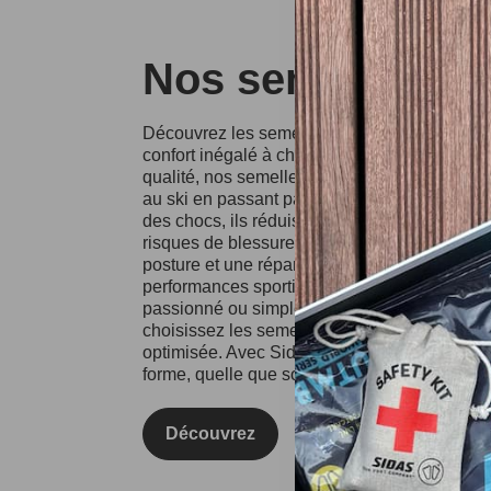
Nos semelles Si
Découvrez les semelles Sidas, conçues pour o
confort inégalé à chaque pas. Fabriquées à p
qualité, nos semelles conviennent à divers spo
au ski en passant par la course à pied. Grâce
des chocs, ils réduisent l'impact sur vos artic
risques de blessures. Les semelles Sidas fa
posture et une répartition équilibrée du poids
performances sportives et votre confort au qu
passionné ou simplement à la recherche d'un
choisissez les semelles Sidas pour une expé
optimisée. Avec Sidas, prenez soin de vos pie
forme, quelle que soit l'activité !
Découvrez