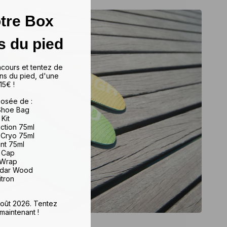
tre Box
s du pied
ncours et tentez de
ns du pied, d'une
15€ !
osée de :
 Shoe Bag
 Kit
iction 75ml
 Cryo 75ml
ant 75ml
e Cap
 Wrap
edar Wood
itron
 août 2026. Tentez
maintenant !