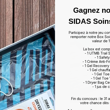
Gagnez no
das
SIDAS Soin
ffrir un maintien optimal et un
Participez à notre jeu co
artir de matériaux de haute
remporter notre Box Soi
rts et activités, allant du tennis
valeur de 1
 à leur technologie d'absorption
La box est comp
ulations, minimisant ainsi les
- 1 UTMB Trail
vorisent également une meilleure
- 1 Safety
, améliorant ainsi vos
- 1 Crème Anti-Fr
otidien. Que vous soyez un sportif
- 1 Gel Recovery
 meilleur maintien du pied,
- 1 Gel chauff
rience de marche et de sport
- 1 Gel To
- 1 Gel Toe
ds et restez au top de votre
- 1 Dryer Bag C
- 1 jus de c
Fin du concours : le 31
votre chance dès 