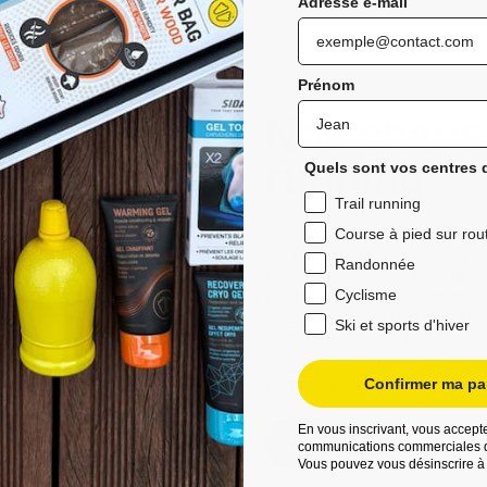
Adresse e-mail
Prénom
Nos chauss
running
Quels sont vos centres d
Trail running
Découvrez les chaussettes de 
Course à pied sur rou
confort exceptionnel lors de 
Randonnée
techniques, ils assurent une
Cyclisme
pieds au sec même lors des 
ergonomique et leurs bandes a
Ski et sports d'hiver
les ampoules, ce qui en fait 
Choisissez Sidas pour vos ave
performances améliorées et d
Confirmer ma par
En vous inscrivant, vous accepte
Découvrez
communications commerciales d
Vous pouvez vous désinscrire à