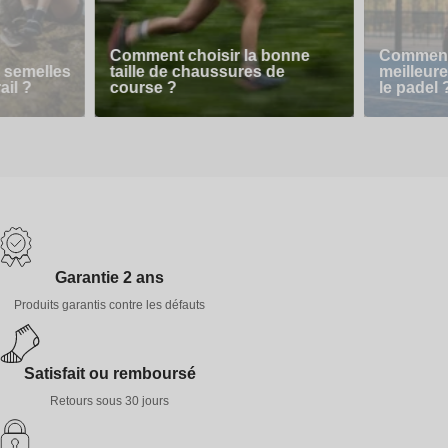
Comment choisir la bonne
Comment 
 semelles
taille de chaussures de
meilleur
ail ?
course ?
le padel 
Garantie 2 ans
Produits garantis contre les défauts
Satisfait ou remboursé
Retours sous 30 jours