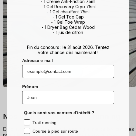
- 1 Crème Anti-Friction 75ml
- 1 Gel Recovery Cryo 75ml
- 1 Gel chauffant 75ml
- 1 Gel Toe Cap
- 1 Gel Toe Wrap
- 1 Dryer Bag Cedar Wood
- 1 jus de citron
Fin du concours : le 31 août 2026. Tentez
votre chance dès maintenant !
Adresse e-mail
Prénom
Quels sont vos centres d'intérêt ?
Nos chaussettes de trail running
Trail running
Découvrez les chaussettes de running et trail Sidas, conçues
Course à pied sur route
pour offrir un confort exceptionnel lors de vos courses.