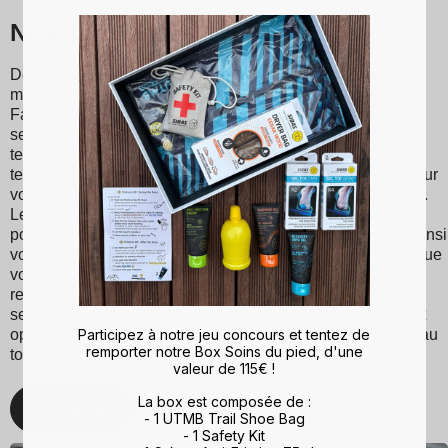
Nos semelles Sidas
Découvrez les semelles Sidas, conçues pour offrir un
maintien optimal et un confort inégalé à chaque pas.
Fabriquées à partir de matériaux de haute qualité, nos
semelles conviennent à divers sports et activités, allant du
tennis au ski en passant par la course à pied. Grâce à leur
technologie d'absorption des chocs, ils réduisent l'impact sur
vos articulations, minimisant ainsi les risques de blessures.
Les semelles Sidas favorisent également une meilleure
posture et une répartition équilibrée du poids, améliorant ainsi
vos performances sportives et votre confort au quotidien. Que
vous soyez un sportif passionné ou simplement à la
recherche d'un meilleur maintien du pied, choisissez les
semelles Sidas pour une expérience de marche et de sport
Participez à notre jeu concours et tentez de
optimisée. Avec Sidas, prenez soin de vos pieds et restez au
remporter notre Box Soins du pied, d'une
top de votre forme, quelle que soit l'activité !
valeur de 115€ !
La box est composée de :
Découvrez
- 1 UTMB Trail Shoe Bag
- 1 Safety Kit