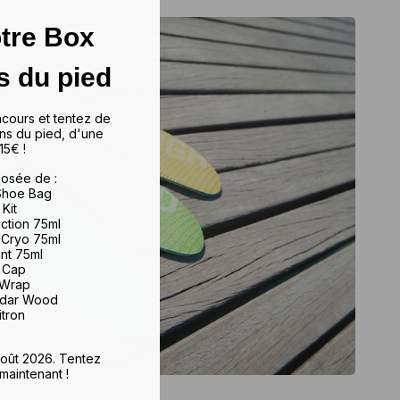
tre Box
s du pied
ncours et tentez de
ns du pied, d'une
15€ !
osée de :
 Shoe Bag
 Kit
iction 75ml
 Cryo 75ml
ant 75ml
e Cap
 Wrap
edar Wood
itron
 août 2026. Tentez
maintenant !