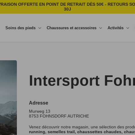
VRAISON OFFERTE EN POINT DE RETRAIT DÈS 50€ - RETOURS S
30J
Soins des pieds
Chaussures et accessoires
Activités
Intersport Foh
Adresse
Murweg 13
8753
FOHNSDORF
AUTRICHE
Venez découvrir notre magasin, une sélection des prod
running, semelles trail, chaussettes chaudes, chaus