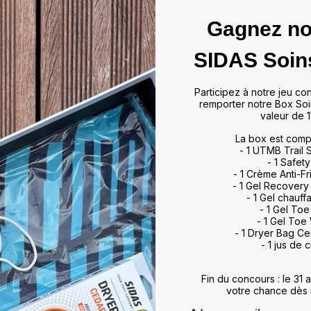
Gagnez no
das
SIDAS Soin
ffrir un maintien optimal et un
Participez à notre jeu co
artir de matériaux de haute
remporter notre Box Soi
rts et activités, allant du tennis
valeur de 1
 à leur technologie d'absorption
La box est comp
ulations, minimisant ainsi les
- 1 UTMB Trail
vorisent également une meilleure
- 1 Safety
, améliorant ainsi vos
- 1 Crème Anti-Fr
otidien. Que vous soyez un sportif
- 1 Gel Recovery
 meilleur maintien du pied,
- 1 Gel chauff
rience de marche et de sport
- 1 Gel To
- 1 Gel Toe
ds et restez au top de votre
- 1 Dryer Bag C
- 1 jus de c
Fin du concours : le 31
votre chance dès 