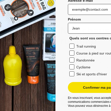
Adresse e-mail
Prénom
Nos chauss
running
Quels sont vos centres d
Trail running
Découvrez les chaussettes de 
Course à pied sur rou
confort exceptionnel lors de 
Randonnée
techniques, ils assurent une
Cyclisme
pieds au sec même lors des 
ergonomique et leurs bandes a
Ski et sports d'hiver
les ampoules, ce qui en fait 
Choisissez Sidas pour vos ave
performances améliorées et d
Confirmer ma par
En vous inscrivant, vous accepte
Découvrez
communications commerciales d
Vous pouvez vous désinscrire à