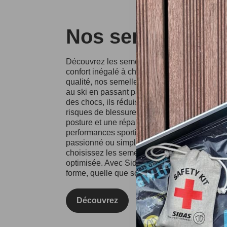
Nos semelles Si
Découvrez les semelles Sidas, conçues pour o
confort inégalé à chaque pas. Fabriquées à p
qualité, nos semelles conviennent à divers spo
au ski en passant par la course à pied. Grâce
des chocs, ils réduisent l'impact sur vos artic
risques de blessures. Les semelles Sidas fa
posture et une répartition équilibrée du poids
performances sportives et votre confort au qu
passionné ou simplement à la recherche d'un
choisissez les semelles Sidas pour une expé
optimisée. Avec Sidas, prenez soin de vos pie
forme, quelle que soit l'activité !
Découvrez