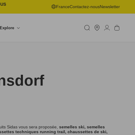
OUS
France
Contactez-nous
Newsletter
Trouver
un
Connexion
Panier
Explore
shop
nsdorf
uits Sidas vous sera proposée,
semelles ski, semelles
settes techniques running trail, chaussettes de ski,