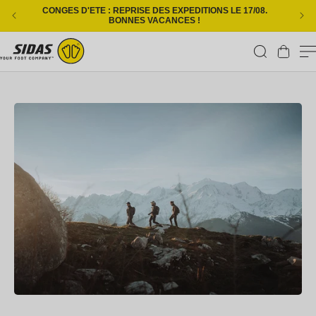
Ignorer et passer au contenu
CONGES D'ETE : REPRISE DES EXPEDITIONS LE 17/08.
L
BONNES VACANCES !
Panier