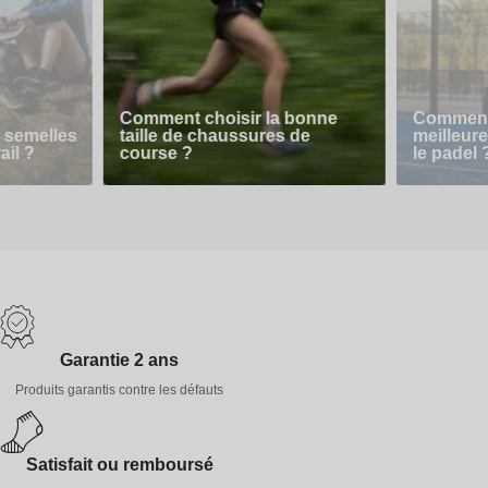
Comment choisir la bonne
Comment 
 semelles
taille de chaussures de
meilleur
ail ?
course ?
le padel 
Garantie 2 ans
Produits garantis contre les défauts
Satisfait ou remboursé