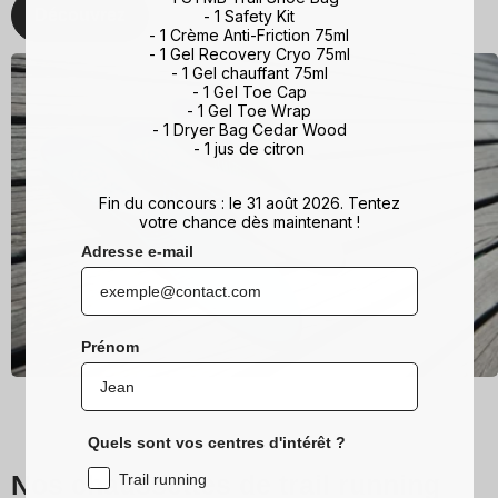
Découvrez
- 1 Safety Kit
- 1 Crème Anti-Friction 75ml
- 1 Gel Recovery Cryo 75ml
- 1 Gel chauffant 75ml
- 1 Gel Toe Cap
- 1 Gel Toe Wrap
- 1 Dryer Bag Cedar Wood
- 1 jus de citron
Fin du concours : le 31 août 2026. Tentez
votre chance dès maintenant !
Adresse e-mail
Prénom
Quels sont vos centres d'intérêt ?
Nos chaussettes de trail running
Trail running