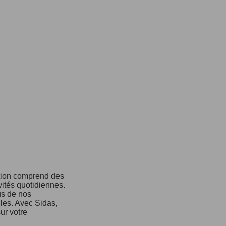
ction comprend des
vités quotidiennes.
us de nos
ules. Avec Sidas,
ur votre