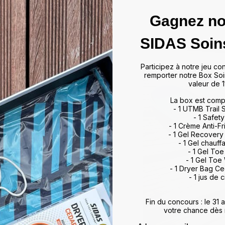
Gagnez no
SIDAS Soin
das
Participez à notre jeu co
remporter notre Box Soi
valeur de 1
ffrir un maintien optimal et un
artir de matériaux de haute
La box est comp
rts et activités, allant du tennis
- 1 UTMB Trail
 à leur technologie d'absorption
- 1 Safety
- 1 Crème Anti-Fr
ulations, minimisant ainsi les
- 1 Gel Recovery
vorisent également une meilleure
- 1 Gel chauff
, améliorant ainsi vos
- 1 Gel To
otidien. Que vous soyez un sportif
- 1 Gel Toe
 meilleur maintien du pied,
- 1 Dryer Bag C
rience de marche et de sport
- 1 jus de c
ds et restez au top de votre
Fin du concours : le 31
votre chance dès 