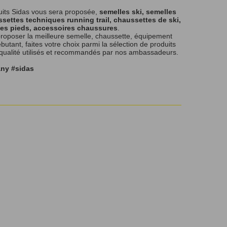
uits Sidas vous sera proposée,
semelles ski, semelles
settes techniques running trail, chaussettes de ski,
les pieds, accessoires chaussures
.
roposer la meilleure semelle, chaussette, équipement
tant, faites votre choix parmi la sélection de produits
 qualité utilisés et recommandés par nos ambassadeurs.
any #sidas