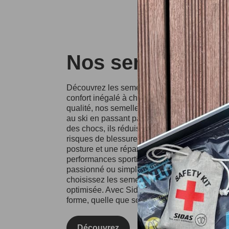
Nos semelles Si
Découvrez les semelles Sidas, conçues pour o
confort inégalé à chaque pas. Fabriquées à p
qualité, nos semelles conviennent à divers spo
au ski en passant par la course à pied. Grâce
des chocs, ils réduisent l'impact sur vos artic
risques de blessures. Les semelles Sidas fa
posture et une répartition équilibrée du poids
performances sportives et votre confort au qu
passionné ou simplement à la recherche d'un
choisissez les semelles Sidas pour une expé
optimisée. Avec Sidas, prenez soin de vos pie
forme, quelle que soit l'activité !
Découvrez