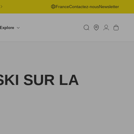
LIVRAISON OFFERTE EN POINT DE RETRAIT DÈS 50€ -
France
Contactez-nous
Newsletter
RETOURS SOUS 30J
Trouver
un
Connexion
Panier
Explore
shop
KI SUR LA