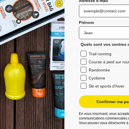
Adresse e-mail
Prénom
Quels sont vos centres d
Nos chauss
Trail running
running
Course à pied sur rou
Randonnée
Découvrez les chaussettes de 
Cyclisme
confort exceptionnel lors de 
Ski et sports d'hiver
techniques, ils assurent une
pieds au sec même lors des 
ergonomique et leurs bandes a
Confirmer ma par
les ampoules, ce qui en fait 
Choisissez Sidas pour vos ave
En vous inscrivant, vous accepte
performances améliorées et d
communications commerciales d
Vous pouvez vous désinscrire à