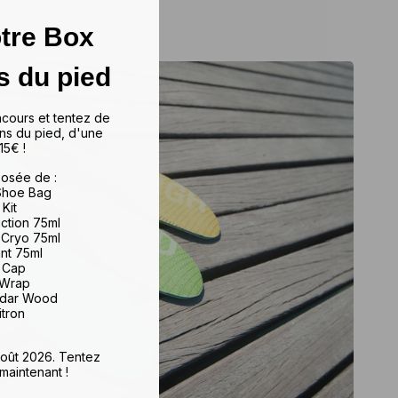
tre Box
s du pied
ncours et tentez de
ns du pied, d'une
15€ !
osée de :
 Shoe Bag
 Kit
iction 75ml
 Cryo 75ml
ant 75ml
e Cap
 Wrap
edar Wood
itron
 août 2026. Tentez
maintenant !