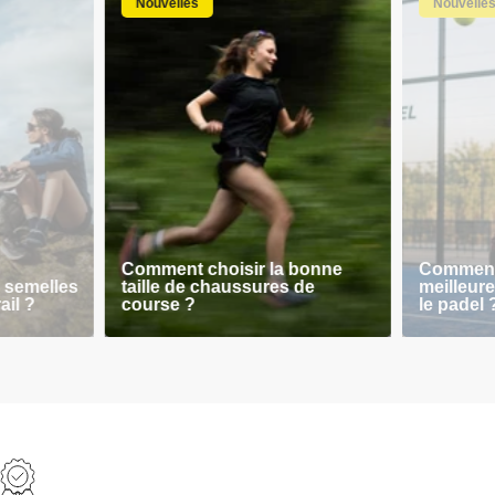
Nouvelles
Nouvelle
Comment choisir la bonne
Comment 
 semelles
taille de chaussures de
meilleur
ail ?
course ?
le padel 