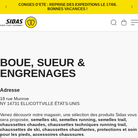
Ignorer et passer au contenu
CONGES D'ETE : REPRISE DES EXPEDITIONS LE 17/08.
L
BONNES VACANCES !
Panier
BOUE, SUEUR &
ENGRENAGES
Adresse
18 rue Munroe
NY 14731
ELLICOTTVILLE
ÉTATS-UNIS
Venez découvrir notre magasin, une sélection des produits Sidas vous
sera proposée,
semelles ski, semelles running, semelles trail,
chaussettes chaudes, chaussettes techniques running trail,
chaussettes de ski, chaussettes chauffantes, protections et soin
pour les pieds, accessoires chaussures
.