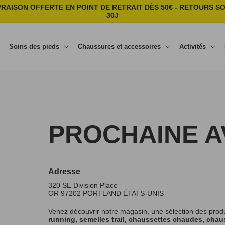
VRAISON OFFERTE EN POINT DE RETRAIT DÈS 50€ - RETOURS S
30J
Soins des pieds
Chaussures et accessoires
Activités
PROCHAINE 
Adresse
320 SE Division Place
OR 97202
PORTLAND
ÉTATS-UNIS
Venez découvrir notre magasin, une sélection des prod
running, semelles trail, chaussettes chaudes, chaus