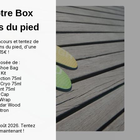
tre Box
s du pied
ncours et tentez de
ns du pied, d'une
15€ !
osée de :
 Shoe Bag
 Kit
iction 75ml
 Cryo 75ml
ant 75ml
e Cap
 Wrap
edar Wood
itron
 août 2026. Tentez
maintenant !