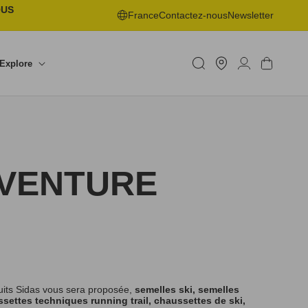
OUS
France
Contactez-nous
Newsletter
Trouver
un
Connexion
Panier
Explore
shop
AVENTURE
uits Sidas vous sera proposée,
semelles ski, semelles
settes techniques running trail, chaussettes de ski,