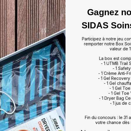
Gagnez no
das
SIDAS Soin
ffrir un maintien optimal et un
Participez à notre jeu co
artir de matériaux de haute
remporter notre Box Soi
rts et activités, allant du tennis
valeur de 1
 à leur technologie d'absorption
La box est comp
ulations, minimisant ainsi les
- 1 UTMB Trail
vorisent également une meilleure
- 1 Safety
, améliorant ainsi vos
- 1 Crème Anti-Fr
otidien. Que vous soyez un sportif
- 1 Gel Recovery
 meilleur maintien du pied,
- 1 Gel chauff
rience de marche et de sport
- 1 Gel To
- 1 Gel Toe
ds et restez au top de votre
- 1 Dryer Bag C
- 1 jus de c
Fin du concours : le 31
votre chance dès 