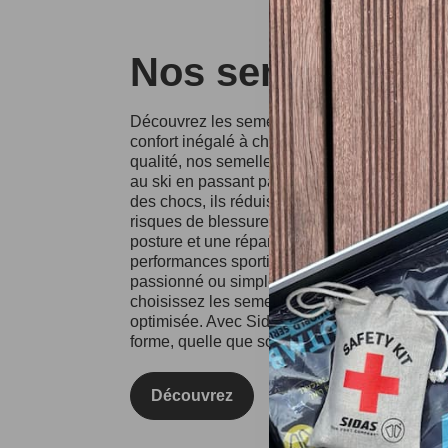
Nos semelles Si
Découvrez les semelles Sidas, conçues pour o
confort inégalé à chaque pas. Fabriquées à p
qualité, nos semelles conviennent à divers spo
au ski en passant par la course à pied. Grâce
des chocs, ils réduisent l'impact sur vos artic
risques de blessures. Les semelles Sidas fa
posture et une répartition équilibrée du poids
performances sportives et votre confort au qu
passionné ou simplement à la recherche d'un
choisissez les semelles Sidas pour une expé
optimisée. Avec Sidas, prenez soin de vos pie
forme, quelle que soit l'activité !
Découvrez