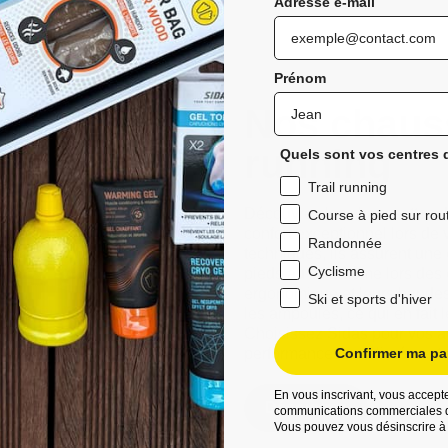
Adresse e-mail
Prénom
Nos chauss
running
Quels sont vos centres d
Trail running
Découvrez les chaussettes de 
Course à pied sur rou
confort exceptionnel lors de 
Randonnée
techniques, ils assurent une
Cyclisme
pieds au sec même lors des 
ergonomique et leurs bandes a
Ski et sports d'hiver
les ampoules, ce qui en fait 
Choisissez Sidas pour vos ave
performances améliorées et d
Confirmer ma par
En vous inscrivant, vous accepte
Découvrez
communications commerciales d
Vous pouvez vous désinscrire à