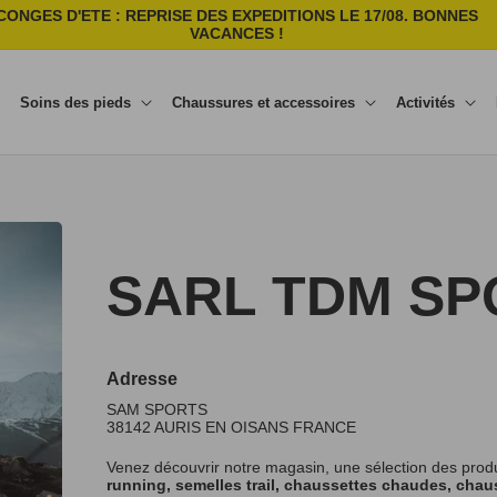
CONGES D'ETE : REPRISE DES EXPEDITIONS LE 17/08. BONNES
VACANCES !
Soins des pieds
Chaussures et accessoires
Activités
SARL TDM SP
Adresse
SAM SPORTS
38142
AURIS EN OISANS
FRANCE
Venez découvrir notre magasin, une sélection des prod
running, semelles trail, chaussettes chaudes, chaus