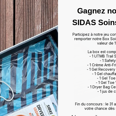
Gagnez no
das
SIDAS Soin
ffrir un maintien optimal et un
Participez à notre jeu co
artir de matériaux de haute
remporter notre Box Soi
rts et activités, allant du tennis
valeur de 1
 à leur technologie d'absorption
La box est comp
ulations, minimisant ainsi les
- 1 UTMB Trail
vorisent également une meilleure
- 1 Safety
, améliorant ainsi vos
- 1 Crème Anti-Fr
otidien. Que vous soyez un sportif
- 1 Gel Recovery
 meilleur maintien du pied,
- 1 Gel chauff
rience de marche et de sport
- 1 Gel To
- 1 Gel Toe
ds et restez au top de votre
- 1 Dryer Bag C
- 1 jus de c
Fin du concours : le 31
votre chance dès 