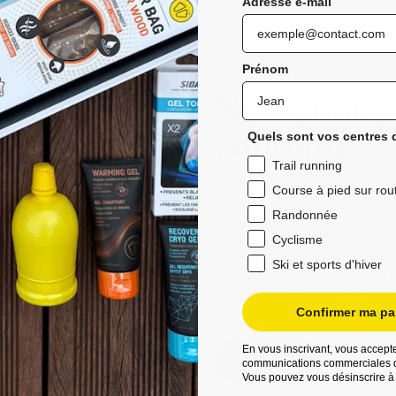
Adresse e-mail
Prénom
Nos chauss
running
Quels sont vos centres d
Trail running
Découvrez les chaussettes de 
Course à pied sur rou
confort exceptionnel lors de 
Randonnée
techniques, ils assurent une
Cyclisme
pieds au sec même lors des 
ergonomique et leurs bandes a
Ski et sports d'hiver
les ampoules, ce qui en fait 
Choisissez Sidas pour vos ave
performances améliorées et d
Confirmer ma par
En vous inscrivant, vous accepte
Découvrez
communications commerciales d
Vous pouvez vous désinscrire à