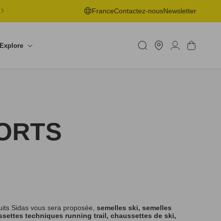
LIVRAISON OFFERTE EN POINT DE RETRAIT DÈS 50€ -
France
Contactez-nous
Newsletter
RETOURS SOUS 30J
Trouver
un
Connexion
Panier
Explore
shop
ORTS
uits Sidas vous sera proposée,
semelles ski, semelles
settes techniques running trail, chaussettes de ski,