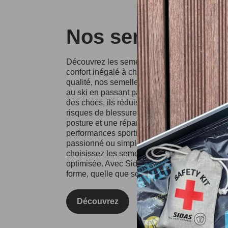
Nos semelles Si
Découvrez les semelles Sidas, conçues pour o
confort inégalé à chaque pas. Fabriquées à p
qualité, nos semelles conviennent à divers spo
au ski en passant par la course à pied. Grâce
des chocs, ils réduisent l'impact sur vos artic
risques de blessures. Les semelles Sidas fa
posture et une répartition équilibrée du poids
performances sportives et votre confort au qu
passionné ou simplement à la recherche d'un
choisissez les semelles Sidas pour une expé
optimisée. Avec Sidas, prenez soin de vos pie
forme, quelle que soit l'activité !
Découvrez