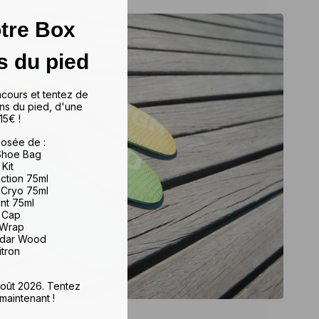
tre Box
s du pied
ncours et tentez de
ns du pied, d'une
15€ !
osée de :
 Shoe Bag
 Kit
iction 75ml
 Cryo 75ml
ant 75ml
e Cap
 Wrap
edar Wood
itron
 août 2026. Tentez
maintenant !