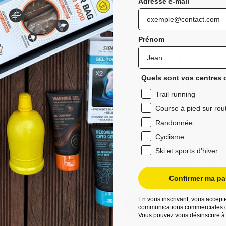
Adresse e-mail
Prénom
Nos chauss
running
Quels sont vos centres d
Trail running
Découvrez les chaussettes de 
Course à pied sur rou
confort exceptionnel lors de 
Randonnée
techniques, ils assurent une
Cyclisme
pieds au sec même lors des 
ergonomique et leurs bandes a
Ski et sports d'hiver
les ampoules, ce qui en fait 
Choisissez Sidas pour vos ave
performances améliorées et d
Confirmer ma par
En vous inscrivant, vous accepte
Découvrez
communications commerciales d
Vous pouvez vous désinscrire à