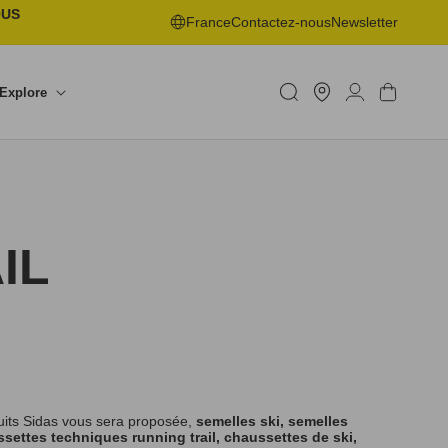
OUS
France
Contactez-nous
Newsletter
Trouver
un
Connexion
Panier
Explore
shop
IL
uits Sidas vous sera proposée,
semelles ski, semelles
settes techniques running trail, chaussettes de ski,