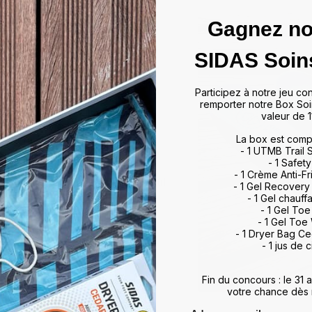
Gagnez no
das
SIDAS Soin
ffrir un maintien optimal et un
Participez à notre jeu co
artir de matériaux de haute
remporter notre Box Soi
rts et activités, allant du tennis
valeur de 1
 à leur technologie d'absorption
La box est comp
ulations, minimisant ainsi les
- 1 UTMB Trail
vorisent également une meilleure
- 1 Safety
, améliorant ainsi vos
- 1 Crème Anti-Fr
otidien. Que vous soyez un sportif
- 1 Gel Recovery
 meilleur maintien du pied,
- 1 Gel chauff
rience de marche et de sport
- 1 Gel To
- 1 Gel Toe
ds et restez au top de votre
- 1 Dryer Bag C
- 1 jus de c
Fin du concours : le 31
votre chance dès 