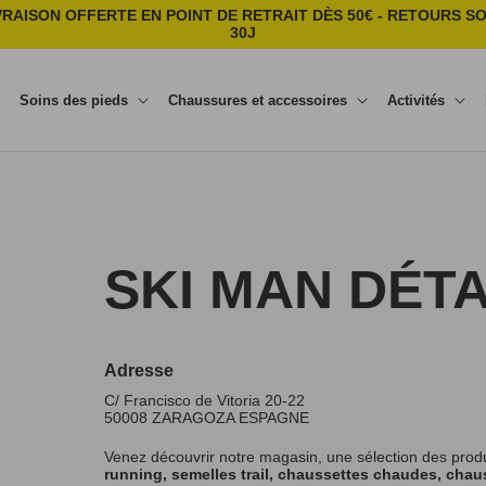
VRAISON OFFERTE EN POINT DE RETRAIT DÈS 50€ - RETOURS S
30J
Soins des pieds
Chaussures et accessoires
Activités
SKI MAN DÉTA
Adresse
C/ Francisco de Vitoria 20-22
50008
ZARAGOZA
ESPAGNE
Venez découvrir notre magasin, une sélection des prod
running, semelles trail, chaussettes chaudes, chaus