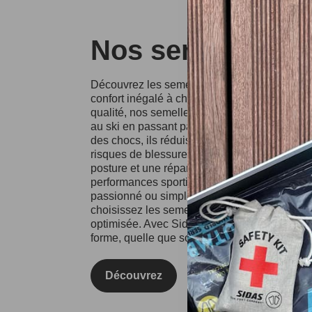
Nos semelles Si
Découvrez les semelles Sidas, conçues pour o
confort inégalé à chaque pas. Fabriquées à p
qualité, nos semelles conviennent à divers spo
au ski en passant par la course à pied. Grâce
des chocs, ils réduisent l'impact sur vos artic
risques de blessures. Les semelles Sidas fa
posture et une répartition équilibrée du poids
performances sportives et votre confort au qu
passionné ou simplement à la recherche d'un
choisissez les semelles Sidas pour une expé
optimisée. Avec Sidas, prenez soin de vos pie
forme, quelle que soit l'activité !
Découvrez