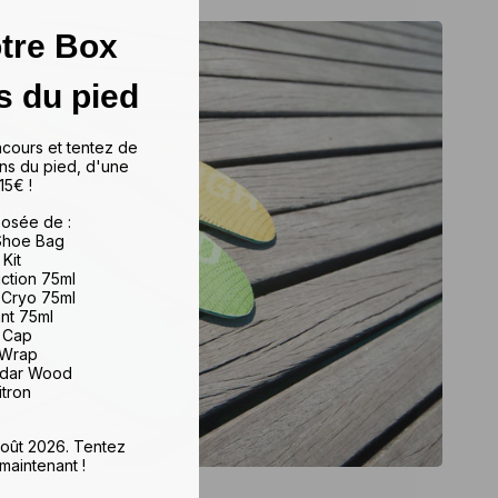
tre Box
s du pied
ncours et tentez de
ns du pied, d'une
15€ !
osée de :
 Shoe Bag
 Kit
iction 75ml
 Cryo 75ml
ant 75ml
e Cap
 Wrap
edar Wood
itron
 août 2026. Tentez
maintenant !