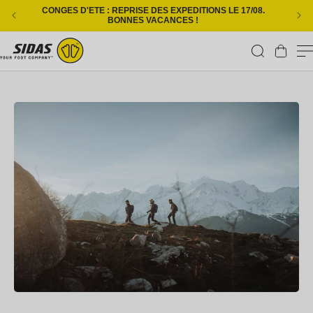
Ignorer et passer au contenu
CONGES D'ETE : REPRISE DES EXPEDITIONS LE 17/08.
L
BONNES VACANCES !
Panier