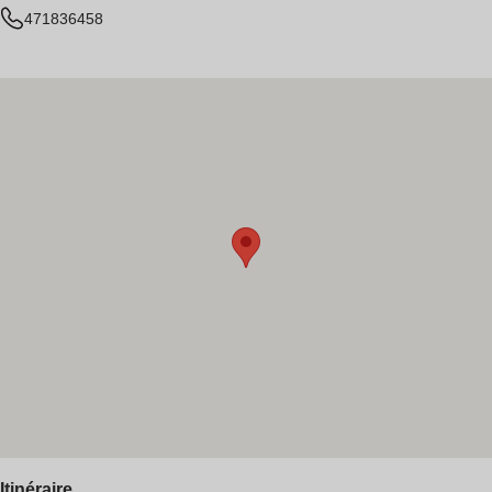
471836458
Itinéraire