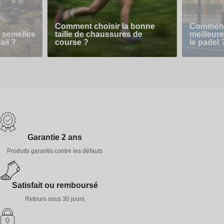
Comment choisir la bonne
Comment 
 semelles
taille de chaussures de
meilleur
ail ?
course ?
le padel 
Garantie 2 ans
Produits garantis contre les défauts
Satisfait ou remboursé
Retours sous 30 jours