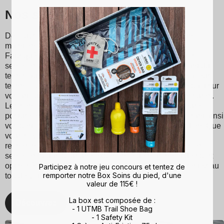
Nos semelles Sidas
Découvrez les semelles Sidas, conçues pour offrir un
maintien optimal et un confort inégalé à chaque pas.
Fabriquées à partir de matériaux de haute qualité, nos
semelles conviennent à divers sports et activités, allant du
tennis au ski en passant par la course à pied. Grâce à leur
technologie d'absorption des chocs, ils réduisent l'impact sur
vos articulations, minimisant ainsi les risques de blessures.
Les semelles Sidas favorisent également une meilleure
posture et une répartition équilibrée du poids, améliorant ainsi
vos performances sportives et votre confort au quotidien. Que
vous soyez un sportif passionné ou simplement à la
recherche d'un meilleur maintien du pied, choisissez les
semelles Sidas pour une expérience de marche et de sport
optimisée. Avec Sidas, prenez soin de vos pieds et restez au
Participez à notre jeu concours et tentez de
remporter notre Box Soins du pied, d'une
top de votre forme, quelle que soit l'activité !
valeur de 115€ !
La box est composée de :
Découvrez
- 1 UTMB Trail Shoe Bag
- 1 Safety Kit