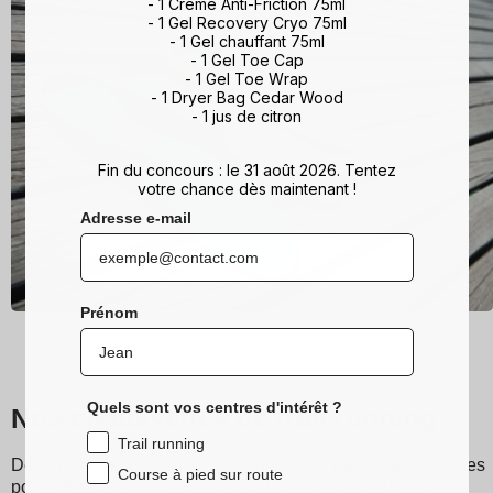
- 1 Crème Anti-Friction 75ml
- 1 Gel Recovery Cryo 75ml
- 1 Gel chauffant 75ml
- 1 Gel Toe Cap
- 1 Gel Toe Wrap
- 1 Dryer Bag Cedar Wood
- 1 jus de citron
Fin du concours : le 31 août 2026. Tentez
votre chance dès maintenant !
Adresse e-mail
Prénom
Quels sont vos centres d'intérêt ?
Nos chaussettes de trail running
Trail running
Découvrez les chaussettes de running et trail Sidas, conçues
Course à pied sur route
pour offrir un confort exceptionnel lors de vos courses.