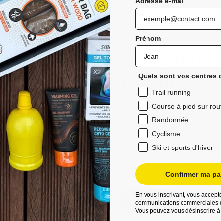
Adresse e-mail
Prénom
Nos chauss
running
Quels sont vos centres d
Trail running
Découvrez les chaussettes de 
Course à pied sur rou
confort exceptionnel lors de 
Randonnée
techniques, ils assurent une
Cyclisme
pieds au sec même lors des 
ergonomique et leurs bandes a
Ski et sports d'hiver
les ampoules, ce qui en fait 
Choisissez Sidas pour vos ave
performances améliorées et d
Confirmer ma par
En vous inscrivant, vous accepte
Découvrez
communications commerciales d
Vous pouvez vous désinscrire à