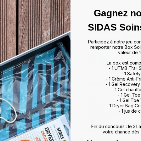
Gagnez no
das
SIDAS Soin
ffrir un maintien optimal et un
Participez à notre jeu co
artir de matériaux de haute
remporter notre Box Soi
rts et activités, allant du tennis
valeur de 1
 à leur technologie d'absorption
La box est comp
ulations, minimisant ainsi les
- 1 UTMB Trail
vorisent également une meilleure
- 1 Safety
, améliorant ainsi vos
- 1 Crème Anti-Fr
otidien. Que vous soyez un sportif
- 1 Gel Recovery
 meilleur maintien du pied,
- 1 Gel chauff
rience de marche et de sport
- 1 Gel To
- 1 Gel Toe
ds et restez au top de votre
- 1 Dryer Bag C
- 1 jus de c
Fin du concours : le 31
votre chance dès 