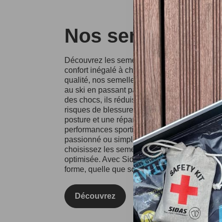
Nos semelles Si
Découvrez les semelles Sidas, conçues pour o
confort inégalé à chaque pas. Fabriquées à p
qualité, nos semelles conviennent à divers spo
au ski en passant par la course à pied. Grâce
des chocs, ils réduisent l'impact sur vos artic
risques de blessures. Les semelles Sidas fa
posture et une répartition équilibrée du poids
performances sportives et votre confort au qu
passionné ou simplement à la recherche d'un
choisissez les semelles Sidas pour une expé
optimisée. Avec Sidas, prenez soin de vos pie
forme, quelle que soit l'activité !
Découvrez