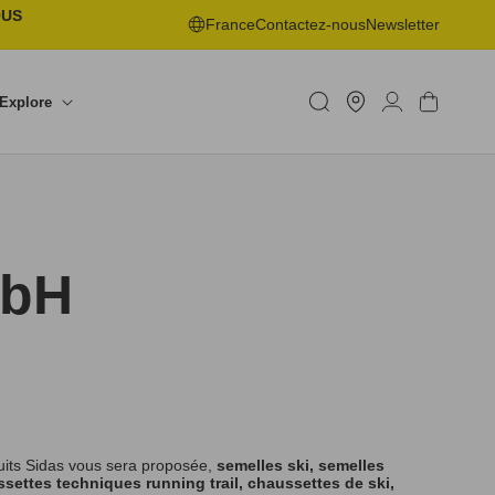
OUS
France
Contactez-nous
Newsletter
Trouver
un
Connexion
Panier
Explore
shop
mbH
uits Sidas vous sera proposée,
semelles ski, semelles
settes techniques running trail, chaussettes de ski,