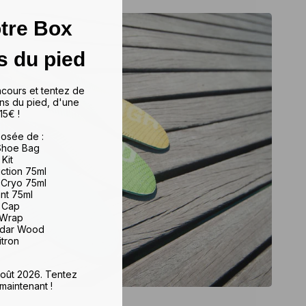
tre Box
s du pied
ncours et tentez de
ns du pied, d'une
15€ !
osée de :
 Shoe Bag
 Kit
iction 75ml
 Cryo 75ml
ant 75ml
e Cap
 Wrap
edar Wood
itron
 août 2026. Tentez
maintenant !