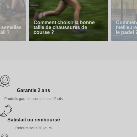
Comment choisir la bonne
Comment 
 semelles
taille de chaussures de
meilleur
ail ?
course ?
le padel 
Garantie 2 ans
Produits garantis contre les défauts
Satisfait ou remboursé
Retours sous 30 jours