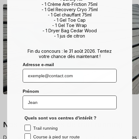
- 1 Crème Anti-Friction 75ml
- 1 Gel Recovery Cryo 75ml
- 1 Gel chauffant 75ml
- 1 Gel Toe Cap
- 1 Gel Toe Wrap
- 1 Dryer Bag Cedar Wood
- 1 jus de citron
Fin du concours : le 31 août 2026. Tentez
votre chance dès maintenant !
Adresse e-mail
Prénom
Quels sont vos centres d'intérêt ?
Nos chaussettes de trail running
Trail running
Course à pied sur route
Découvrez les chaussettes de running et trail Sidas, conçues