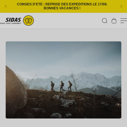
Ignorer et passer au contenu
CONGES D'ETE : REPRISE DES EXPEDITIONS LE 17/08.
L
BONNES VACANCES !
Panier