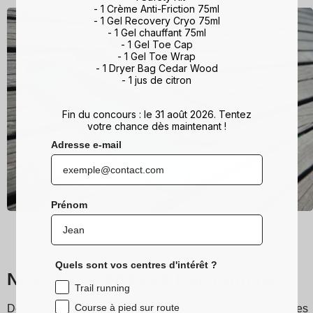
- 1 Crème Anti-Friction 75ml
- 1 Gel Recovery Cryo 75ml
- 1 Gel chauffant 75ml
- 1 Gel Toe Cap
- 1 Gel Toe Wrap
- 1 Dryer Bag Cedar Wood
- 1 jus de citron
Fin du concours : le 31 août 2026. Tentez
votre chance dès maintenant !
Adresse e-mail
Prénom
Quels sont vos centres d'intérêt ?
Nos chaussettes de trail running
Trail running
Course à pied sur route
Découvrez les chaussettes de running et trail Sidas, conçues