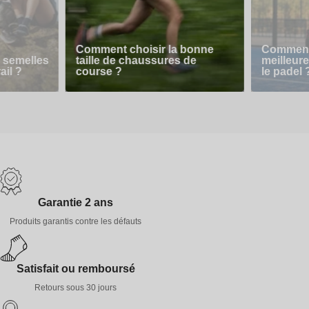
Comment choisir la bonne
Comment 
 semelles
taille de chaussures de
meilleur
ail ?
course ?
le padel 
Garantie 2 ans
Produits garantis contre les défauts
Satisfait ou remboursé
Retours sous 30 jours