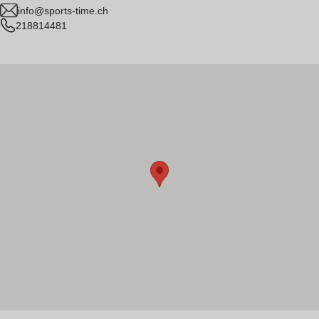
info@sports-time.ch
218814481