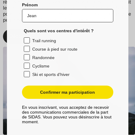
réduisent la friction, évitant ainsi les ampoules, ce qui en fait
Prénom
les chaussettes parfaites pour vos pieds. Choisissez Sidas
pour vos aventures de course à pied et de trail, et profitez de
performances améliorées et d'un confort inégalé.
Quels sont vos centres d'intérêt ?
Découvrez
Trail running
Course à pied sur route
Randonnée
Cyclisme
Ski et sports d'hiver
Confirmer ma participation
En vous inscrivant, vous acceptez de recevoir
des communications commerciales de la part
de SIDAS. Vous pouvez vous désinscrire à tout
moment.