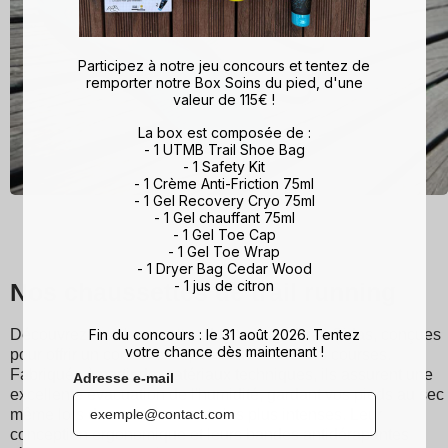
Participez à notre jeu concours et tentez de
remporter notre Box Soins du pied, d'une
valeur de 115€ !
La box est composée de :
- 1 UTMB Trail Shoe Bag
- 1 Safety Kit
- 1 Crème Anti-Friction 75ml
- 1 Gel Recovery Cryo 75ml
- 1 Gel chauffant 75ml
- 1 Gel Toe Cap
- 1 Gel Toe Wrap
- 1 Dryer Bag Cedar Wood
- 1 jus de citron
Nos chaussettes de trail running
Fin du concours : le 31 août 2026. Tentez
Découvrez les chaussettes de running et trail Sidas, conçues
votre chance dès maintenant !
pour offrir un confort exceptionnel lors de vos courses.
Fabriqués à partir de matériaux techniques, ils assurent une
Adresse e-mail
excellente évacuation de l'humidité, gardant vos pieds au sec
même lors des entraînements les plus intenses. Leur
conception ergonomique et leurs bandes antidérapantes