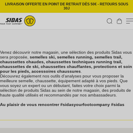
Ignorer et passer au contenu
LIVRAISON OFFERTE EN POINT DE RETRAIT DÈS 50€ - RETOURS SOUS
30J
Panier
Venez découvrir notre magasin, une sélection des produits Sidas vous
sera proposée,
semelles ski, semelles running, semelles trail,
chaussettes chaudes, chaussettes techniques running trail,
chaussettes de ski, chaussettes chauffantes, protections et soin
pour les pieds, accessoires chaussures
.
Découvrez également nos outils d'analyses pour vous proposer la
meilleure semelle, chaussette, équipement adapté à vos pieds. Que
vous soyez un expert ou un débutant, faites votre choix parmi la
sélection de produits Sidas au sein de notre magasin, des produits de
haute qualité utilisés et recommandés par nos ambassadeurs.
Au plaisir de vous rencontrer #sidasyourfootcompany #sidas