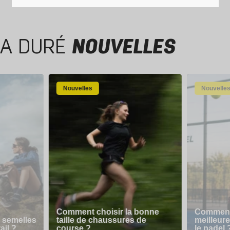
A DURÉ
NOUVELLES
Nouvelles
Nouvelle
Comment choisir la bonne
Comment 
 semelles
taille de chaussures de
meilleur
ail ?
course ?
le padel 