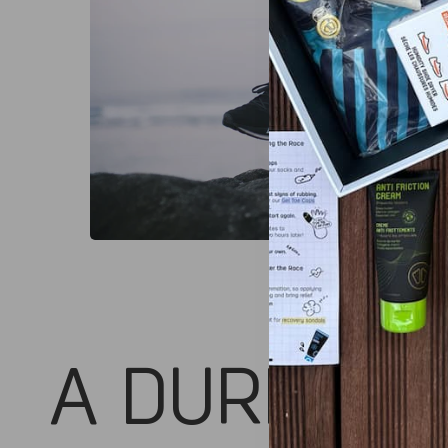
A DURÉ
NO