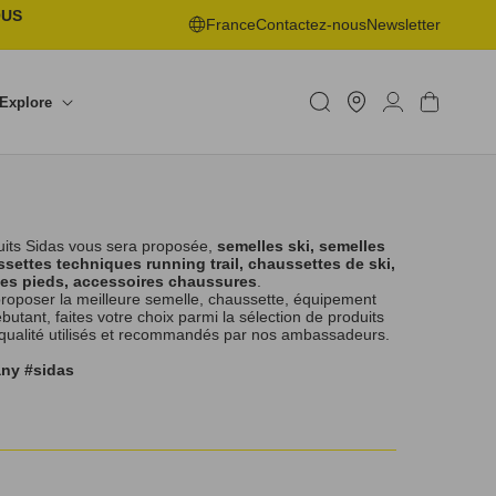
OUS
France
Contactez-nous
Newsletter
Trouver
un
Connexion
Panier
Explore
shop
uits Sidas vous sera proposée,
semelles ski, semelles
settes techniques running trail, chaussettes de ski,
les pieds, accessoires chaussures
.
roposer la meilleure semelle, chaussette, équipement
tant, faites votre choix parmi la sélection de produits
 qualité utilisés et recommandés par nos ambassadeurs.
any #sidas