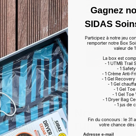
ulations, minimisant ainsi les
vorisent également une meilleure
Gagnez no
, améliorant ainsi vos
otidien. Que vous soyez un sportif
SIDAS Soin
 meilleur maintien du pied,
rience de marche et de sport
ds et restez au top de votre
Participez à notre jeu co
remporter notre Box Soi
valeur de 1
La box est comp
- 1 UTMB Trail
- 1 Safety
- 1 Crème Anti-Fr
- 1 Gel Recovery
- 1 Gel chauff
- 1 Gel To
- 1 Gel Toe
- 1 Dryer Bag C
- 1 jus de c
Nos chauss
Fin du concours : le 31
running
votre chance dès 
Adresse e-mail