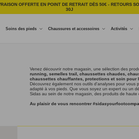
VRAISON OFFERTE EN POINT DE RETRAIT DÈS 50€ - RETOURS S
30J
Soins des pieds
Chaussures et accessoires
Activités
Venez découvrir notre magasin, une sélection des prod
running, semelles trail, chaussettes chaudes, chaus
chaussettes chauffantes, protections et soin pour 
Découvrez également nos outils d'analyses pour vous p
adapté à vos pieds. Que vous soyez un expert ou un débu
Sidas au sein de notre magasin, des produits de haute
Au plaisir de vous rencontrer #sidasyourfootcomp