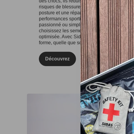
des chocs, ils réduisent l'impact sur vos artic
risques de blessures. Les semelles Sidas fa
posture et une répartition équilibrée du poids
performances sportives et votre confort au qu
passionné ou simplement à la recherche d'un
choisissez les semelles Sidas pour une expé
optimisée. Avec Sidas, prenez soin de vos pie
forme, quelle que soit l'activité !
Découvrez