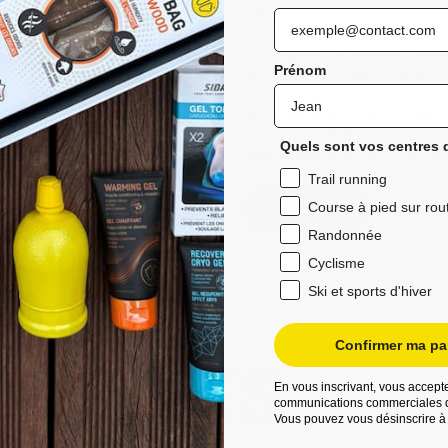
Découvrez les chaussettes de 
confort exceptionnel lors de 
techniques, ils assurent une
Prénom
pieds au sec même lors des 
ergonomique et leurs bandes a
les ampoules, ce qui en fait 
Choisissez Sidas pour vos ave
Quels sont vos centres d
performances améliorées et d
Trail running
Course à pied sur rou
Découvrez
Randonnée
Cyclisme
Ski et sports d'hiver
Confirmer ma par
UVELLES
En vous inscrivant, vous accepte
communications commerciales d
Vous pouvez vous désinscrire à