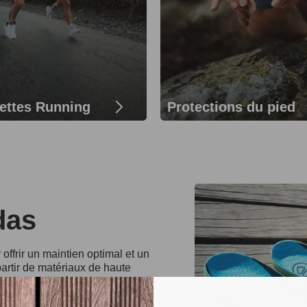
ettes Running
Protections du pied
das
ffrir un maintien optimal et un
artir de matériaux de haute
rts et activités, allant du tennis
 à leur technologie d'absorption