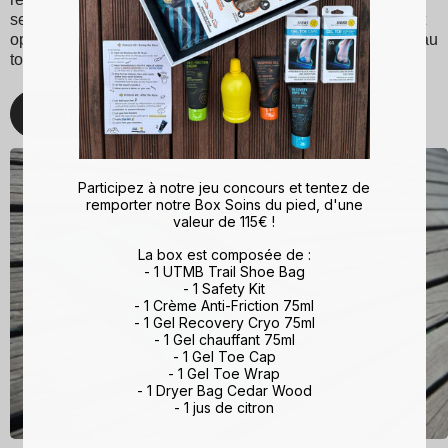
semelles Sidas pour une expérience de marche et de sport
optimisée. Avec Sidas, prenez soin de vos pieds et restez au
top de votre forme, quelle que soit l'activité !
Découvrez
Participez à notre jeu concours et tentez de
remporter notre Box Soins du pied, d'une
valeur de 115€ !
La box est composée de :
- 1 UTMB Trail Shoe Bag
- 1 Safety Kit
- 1 Crème Anti-Friction 75ml
- 1 Gel Recovery Cryo 75ml
- 1 Gel chauffant 75ml
- 1 Gel Toe Cap
- 1 Gel Toe Wrap
- 1 Dryer Bag Cedar Wood
- 1 jus de citron