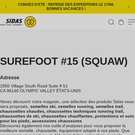
Ignorer et passer au contenu
CONGES D'ETE : REPRISE DES EXPEDITIONS LE 17/08.
L
BONNES VACANCES !
Panier
SUREFOOT #15 (SQUAW)
Adresse
1850 Village South Road Suite # 51
CA 96146
OLYMPIC VALLEY
ÉTATS-UNIS
Venez découvrir notre magasin, une sélection des produits Sidas vous
sera proposée,
semelles ski, semelles running, semelles trail,
chaussettes chaudes, chaussettes techniques running trail,
chaussettes de ski, chaussettes chauffantes, protections et soin
pour les pieds, accessoires chaussures
.
Découvrez également nos outils d'analyses pour vous proposer la
meilleure semelle, chaussette, équipement adapté à vos pieds. Que