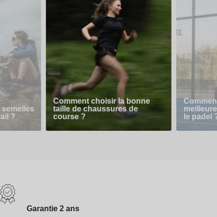
Comment choisir la bonne
Comment 
 semelles
taille de chaussures de
meilleur
ail ?
course ?
le padel 
Garantie 2 ans