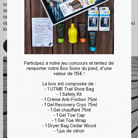
vous soyez un sportif passionné ou simplement à la
recherche d'un meilleur maintien du pied, choisissez les
semelles Sidas pour une expérience de marche et de sport
optimisée. Avec Sidas, prenez soin de vos pieds et restez au
top de votre forme, quelle que soit l'activité !
Découvrez
Participez à notre jeu concours et tentez de
remporter notre Box Soins du pied, d'une
valeur de 115€ !
La box est composée de :
- 1 UTMB Trail Shoe Bag
- 1 Safety Kit
- 1 Crème Anti-Friction 75ml
- 1 Gel Recovery Cryo 75ml
- 1 Gel chauffant 75ml
- 1 Gel Toe Cap
- 1 Gel Toe Wrap
- 1 Dryer Bag Cedar Wood
- 1 jus de citron