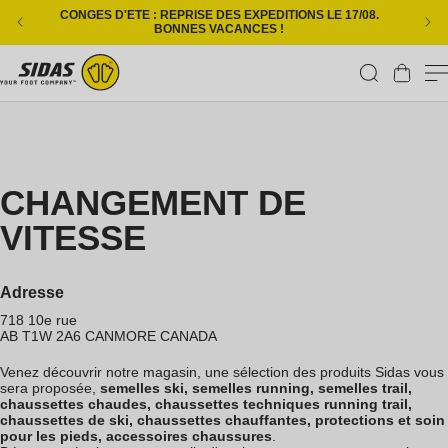
Ignorer et passer au contenu
CONGES D'ETE : REPRISE DES EXPEDITIONS LE 17/08.
L
BONNES VACANCES !
Panier
CHANGEMENT DE
VITESSE
Adresse
718 10e rue
AB T1W 2A6
CANMORE
CANADA
Venez découvrir notre magasin, une sélection des produits Sidas vous
sera proposée,
semelles ski, semelles running, semelles trail,
chaussettes chaudes, chaussettes techniques running trail,
chaussettes de ski, chaussettes chauffantes, protections et soin
pour les pieds, accessoires chaussures
.