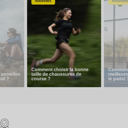
Nouvelles
Nouvelle
Comment choisir la bonne
Comment 
 semelles
taille de chaussures de
meilleur
ail ?
course ?
le padel 