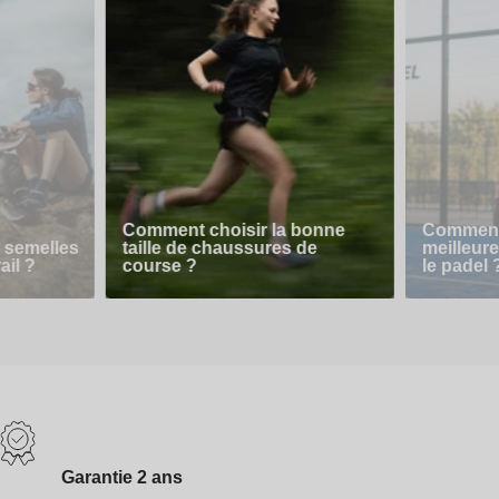
Comment choisir la bonne
Comment 
 semelles
taille de chaussures de
meilleur
ail ?
course ?
le padel 
Garantie 2 ans