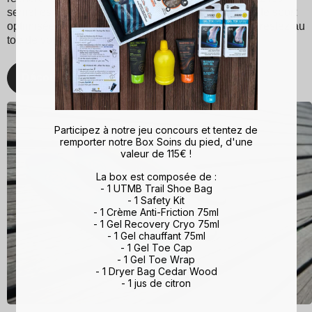
semelles Sidas pour une expérience de marche et de sport
optimisée. Avec Sidas, prenez soin de vos pieds et restez au
top de votre forme, quelle que soit l'activité !
Découvrez
Participez à notre jeu concours et tentez de
remporter notre Box Soins du pied, d'une
valeur de 115€ !
La box est composée de :
- 1 UTMB Trail Shoe Bag
- 1 Safety Kit
- 1 Crème Anti-Friction 75ml
- 1 Gel Recovery Cryo 75ml
- 1 Gel chauffant 75ml
- 1 Gel Toe Cap
- 1 Gel Toe Wrap
- 1 Dryer Bag Cedar Wood
- 1 jus de citron