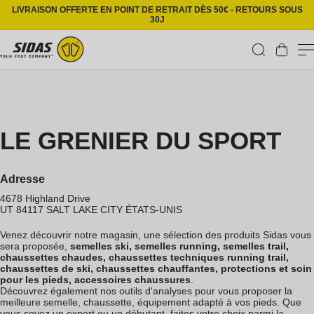
Ignorer et passer au contenu
LIVRAISON OFFERTE EN POINT DE RETRAIT DÈS 50€ - RETOURS SOUS
30J
Panier
LE GRENIER DU SPORT
Adresse
4678 Highland Drive
UT 84117
SALT LAKE CITY
ÉTATS-UNIS
Venez découvrir notre magasin, une sélection des produits Sidas vous
sera proposée,
semelles ski, semelles running, semelles trail,
chaussettes chaudes, chaussettes techniques running trail,
chaussettes de ski, chaussettes chauffantes, protections et soin
pour les pieds, accessoires chaussures
.
Découvrez également nos outils d'analyses pour vous proposer la
meilleure semelle, chaussette, équipement adapté à vos pieds. Que
vous soyez un expert ou un débutant, faites votre choix parmi la