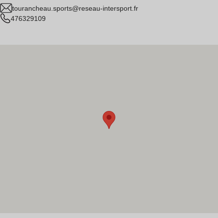
tourancheau.sports@reseau-intersport.fr
476329109