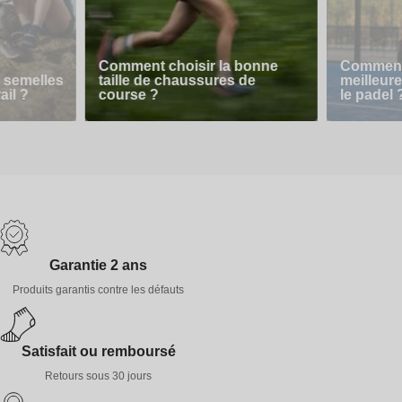
Comment choisir la bonne
Comment 
 semelles
taille de chaussures de
meilleur
ail ?
course ?
le padel 
Garantie 2 ans
Produits garantis contre les défauts
Satisfait ou remboursé
Retours sous 30 jours