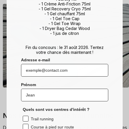
- 1 Crème Anti-Friction 75ml
- 1 Gel Recovery Cryo 75ml
- 1 Gel chauffant 75ml
- 1 Gel Toe Cap
- 1 Gel Toe Wrap
- 1 Dryer Bag Cedar Wood
- 1 jus de citron
Fin du concours : le 31 août 2026. Tentez
votre chance dès maintenant !
Adresse e-mail
Prénom
Quels sont vos centres d'intérêt ?
Nos chaussettes de trail running
Trail running
Course à pied sur route
Découvrez les chaussettes de running et trail Sidas, conçues