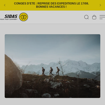
Ignorer et passer au contenu
CONGES D'ETE : REPRISE DES EXPEDITIONS LE 17/08.
L
BONNES VACANCES !
Panier