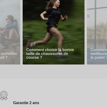
Comment choisir la bonne
Comment 
 semelles
taille de chaussures de
meilleur
ail ?
course ?
le padel 
Garantie 2 ans