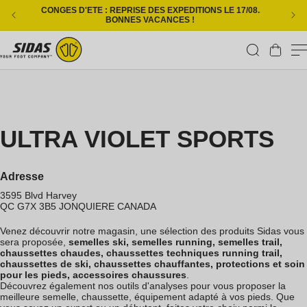
Ignorer et passer au contenu
CONGES D'ETE : REPRISE DES EXPEDITIONS LE 17/08.
L
BONNES VACANCES !
Panier
ULTRA VIOLET SPORTS
Adresse
3595 Blvd Harvey
QC G7X 3B5
JONQUIERE
CANADA
Venez découvrir notre magasin, une sélection des produits Sidas vous
sera proposée,
semelles ski, semelles running, semelles trail,
chaussettes chaudes, chaussettes techniques running trail,
chaussettes de ski, chaussettes chauffantes, protections et soin
pour les pieds, accessoires chaussures
.
Découvrez également nos outils d'analyses pour vous proposer la
meilleure semelle, chaussette, équipement adapté à vos pieds. Que