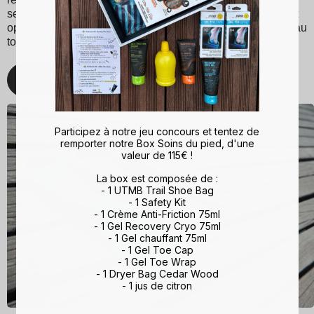
semelles Sidas pour une expérience de marche et de sport
optimisée. Avec Sidas, prenez soin de vos pieds et restez au
top de votre forme, quelle que soit l'activité !
Découvrez
Participez à notre jeu concours et tentez de
remporter notre Box Soins du pied, d'une
valeur de 115€ !
La box est composée de :
- 1 UTMB Trail Shoe Bag
- 1 Safety Kit
- 1 Crème Anti-Friction 75ml
- 1 Gel Recovery Cryo 75ml
- 1 Gel chauffant 75ml
- 1 Gel Toe Cap
- 1 Gel Toe Wrap
- 1 Dryer Bag Cedar Wood
- 1 jus de citron