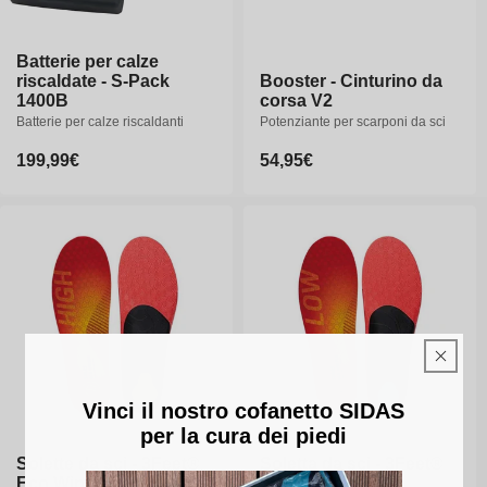
Batterie per calze
riscaldate - S-Pack
Booster - Cinturino da
1400B
corsa V2
Batterie per calze riscaldanti
Potenziante per scarponi da sci
Prezzo
199,99€
Prezzo
54,95€
di
di
listino
listino
Vinci il nostro cofanetto SIDAS
per la cura dei piedi
Solette da sci - 3Feet®
Soletta da sci - 3Feet®
Eco Winter High
Eco Winter Low