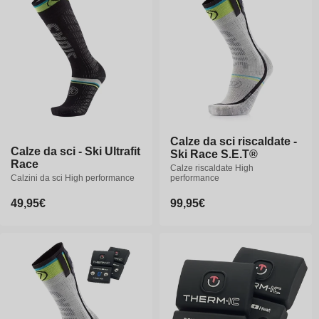
n
e
:
Calze da sci riscaldate -
Calze da sci - Ski Ultrafit
Calze da sci - Ski Ultrafit
Ski Race S.E.T®
Race
Race
Calze riscaldate High
Calzini da sci High performance
Calzini da sci High performance
performance
Prezzo
49,95€
Prezzo
49,95€
Prezzo
99,95€
di
di
di
listino
listino
listino