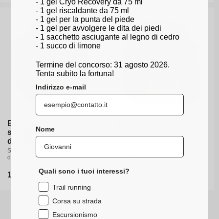
- 1 gel Cryo Recovery da 75 ml
listino
listino
- 1 gel riscaldante da 75 ml
- 1 gel per la punta del piede
- 1 gel per avvolgere le dita dei piedi
- 1 sacchetto asciugante al legno di cedro
- 1 succo di limone
Termine del concorso: 31 agosto 2026.
Tenta subito la fortuna!
Indirizzo e-mail
Borsa per scarponi da
Borsa per scarponi da
Nome
sci - Borsa per scarponi
sci - Borsa per scarponi
da gara 60L
da gara 90L
Sidas Borsa per scarponi da sci
Sidas Borsa per scarponi da sci
da gara
da gara
Quali sono i tuoi interessi?
Prezzo
119,95€
Prezzo
149,95€
di
di
Trail running
listino
listino
Corsa su strada
Escursionismo