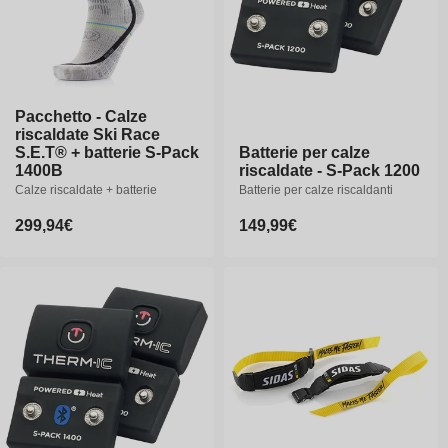
Pacchetto - Calze
riscaldate Ski Race
S.E.T® + batterie S-Pack
Batterie per calze
1400B
riscaldate - S-Pack 1200
Calze riscaldate + batterie
Batterie per calze riscaldanti
Prezzo
299,94€
Prezzo
149,99€
di
di
listino
listino