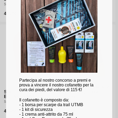
Solette per arco plantare alto
Soletta per arco basso
Prezzo
49,95€
Prezzo
49,95€
di
di
listino
listino
Partecipa al nostro concorso a premi e
prova a vincere il nostro cofanetto per la
Asciugatore per scarpe
cura dei piedi, del valore di 115 €!
Solette da sci - 3Feet®
- Dryer Bag Cedar
Eco Winter Mid
Wood
Il cofanetto è composto da:
Solette per arco medio
Asciugatore naturale per scarpe
- 1 borsa per scarpe da trail UTMB
- 1 kit di sicurezza
Prezzo
49,95€
Prezzo
14,95€
- 1 crema anti-attrito da 75 ml
di
di