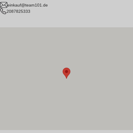
einkauf@team101.de
2087825333