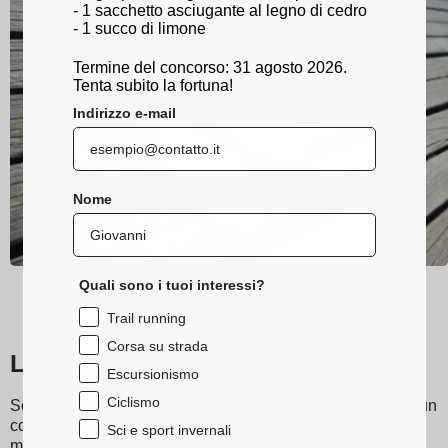
- 1 sacchetto asciugante al legno di cedro
- 1 succo di limone
Termine del concorso: 31 agosto 2026.
Tenta subito la fortuna!
Indirizzo e-mail
Nome
Quali sono i tuoi interessi?
Trail running
Corsa su strada
Le nostre calze da trail running
Escursionismo
Ciclismo
Scopri Sidas calze da running e trail, progettate per offrirti un
comfort eccezionale durante le tue corse. Realizzate con
Sci e sport invernali
materiali tecnici, assicurano un'eccellente traspirazione