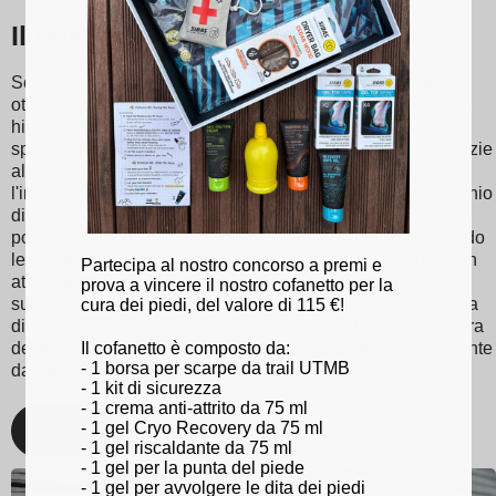
Il nostro Sidas solette
Scopri Sidas solette, progettate per fornire un supporto
ottimale e un comfort senza eguali ad ogni passo. Fatto da
high-materiali di qualità, i nostri plantari sono adatti a vari
sport e attività, che vanno dal tennis allo sci alla corsa. Grazie
alla loro tecnologia di assorbimento degli urti, riducono
l'impatto sulle articolazioni, riducendo così al minimo il rischio
di lesioni. Sidas le solette promuovono inoltre una migliore
postura e una distribuzione equilibrata del peso, migliorando
le prestazioni atletiche e il comfort quotidiano. Che tu sia un
Partecipa al nostro concorso a premi e
atleta appassionato o semplicemente cerchi un migliore
prova a vincere il nostro cofanetto per la
supporto per il piede, scegli Sidas solette per un'esperienza
cura dei piedi, del valore di 115 €!
di camminata e sportiva ottimizzata. Con Sidas, prenditi cura
Il cofanetto è composto da:
dei tuoi piedi e rimani al top del tuo gioco, indipendentemente
- 1 borsa per scarpe da trail UTMB
dall'attività!
- 1 kit di sicurezza
- 1 crema anti-attrito da 75 ml
- 1 gel Cryo Recovery da 75 ml
Scopri
- 1 gel riscaldante da 75 ml
- 1 gel per la punta del piede
- 1 gel per avvolgere le dita dei piedi