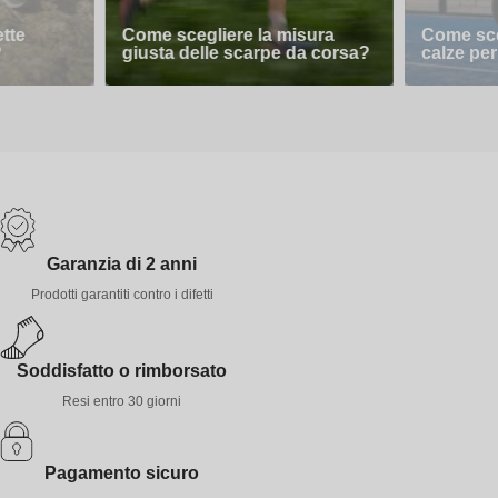
ette
Come scegliere la misura
Come sceg
?
giusta delle scarpe da corsa?
calze per
Garanzia di 2 anni
Prodotti garantiti contro i difetti
Soddisfatto o rimborsato
Resi entro 30 giorni
Pagamento sicuro