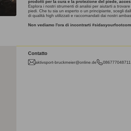
prodotti per la cura e la protezione del piede, acce
Esplora i nostri strumenti di analisi per aiutarti a trovare
piedi. Che tu sia un esperto o un principiante, scegli da
di qualità high utilizzati e raccomandati dai nostri amba
Non vediamo l'ora di incontrarti #sidasyourfootco
Contatto
aktivsport-bruckmeier@online.de
086777048711