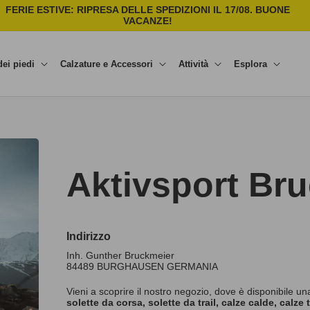
FERIE ESTIVE: RIPRESA DELLE SPEDIZIONI IL 17/08. BUONE
C
VACANZE!
dei piedi
Calzature e Accessori
Attività
Esplora
Aktivsport Br
Indirizzo
Inh. Gunther Bruckmeier
84489
BURGHAUSEN
GERMANIA
Vieni a scoprire il nostro negozio, dove è disponibile una
solette da corsa, solette da trail, calze calde, calze 