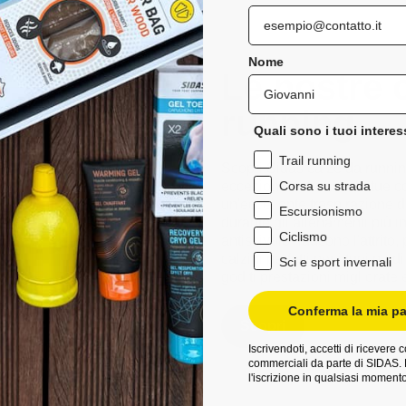
Nome
Le nostre c
running
Quali sono i tuoi interes
Trail running
Scopri Sidas calze da running 
Corsa su strada
eccezionale durante le tue co
un'eccellente traspirazione d
Escursionismo
durante gli allenamenti più i
Ciclismo
antiscivolo riducono l'attrit
calzini perfetti per i tuoi pie
Sci e sport invernali
goditi prestazioni migliorate
Conferma la mia pa
Scopri
Iscrivendoti, accetti di ricevere
commerciali da parte di SIDAS. 
l'iscrizione in qualsiasi momento