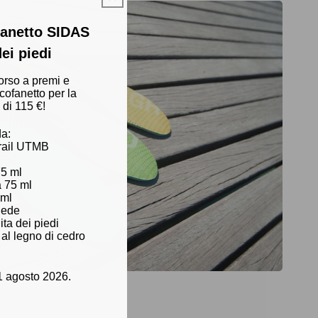
ofanetto SIDAS
dei piedi
orso a premi e
 cofanetto per la
 di 115 €!
da:
trail UTMB
75 ml
a 75 ml
 ml
piede
ita dei piedi
 al legno di cedro
1 agosto 2026.