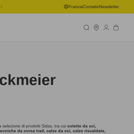
ONSEGNA GRATUITA IN PUNTO DI RITIRO A PARTIRE DA 50€ -
Francia
Contatto
Newsletter
MAGGIORI INFORMAZIONI
Trova
Accedi
Carrello
negozio
uckmeier
 selezione di prodotti Sidas, tra cui
solette da sci,
tecniche da corsa trail, calze da sci, calze riscaldate,