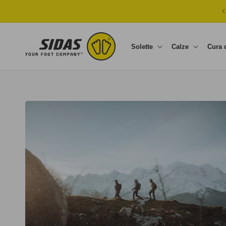
Vai direttamente ai contenuti
Solette
Calze
Cura 