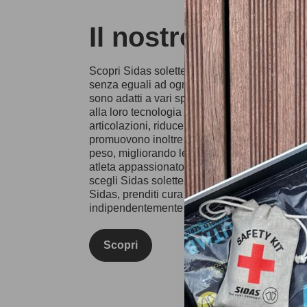
Il nostro Sidas s
Scopri Sidas solette, progettate per fornire u
senza eguali ad ogni passo. Fatto da high-mater
sono adatti a vari sport e attività, che vanno d
alla loro tecnologia di assorbimento degli urti
articolazioni, riducendo così al minimo il risch
promuovono inoltre una migliore postura e una
peso, migliorando le prestazioni atletiche e i
atleta appassionato o semplicemente cerchi u
scegli Sidas solette per un'esperienza di ca
Sidas, prenditi cura dei tuoi piedi e rimani al 
indipendentemente dall'attività!
Scopri