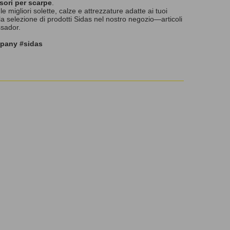
ssori per scarpe
.
 le migliori solette, calze e attrezzature adatte ai tuoi
lla selezione di prodotti Sidas nel nostro negozio—articoli
ssador.
mpany #sidas