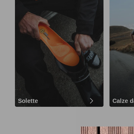
Solette
Calze d