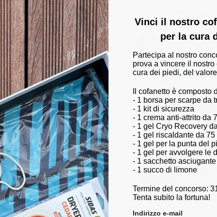
olette
Vinci il nostro c
per la cura 
n supporto ottimale e un comfort
Partecipa al nostro conc
iali di qualità, i nostri plantari
prova a vincere il nostro
al tennis allo sci alla corsa. Grazie
cura dei piedi, del valore
, riducono l'impatto sulle
io di lesioni. Sidas le solette
Il cofanetto è composto 
 distribuzione equilibrata del
- 1 borsa per scarpe da 
l comfort quotidiano. Che tu sia un
- 1 kit di sicurezza
- 1 crema anti-attrito da 
n migliore supporto per il piede,
- 1 gel Cryo Recovery d
mminata e sportiva ottimizzata. Con
- 1 gel riscaldante da 75
top del tuo gioco,
- 1 gel per la punta del 
- 1 gel per avvolgere le d
- 1 sacchetto asciugante
- 1 succo di limone
Termine del concorso: 3
Tenta subito la fortuna!
Indirizzo e-mail