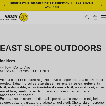
Vai direttamente ai contenuti
FERIE ESTIVE: RIPRESA DELLE SPEDIZIONI IL 17/08. BUONE
CONS
VACANZE!
Carrello
EAST SLOPE OUTDOORS
Indirizzo
44 Town Center Ave
MT 59716
BIG SKY
STATI UNITI
Vieni a scoprire il nostro negozio, dove è disponibile una selezione di
prodotti Sidas, tra cui
solette da sci, solette da corsa, solette da
trail, calze calde, calze tecniche da corsa trail, calze da sci, calze
riscaldate, prodotti per la cura e la protezione del piede,
accessori per scarpe
.
Esplora i nostri strumenti di analisi per aiutarti a trovare le migliori
solette, calze e attrezzature adatte ai tuoi piedi. Che tu sia un esperto