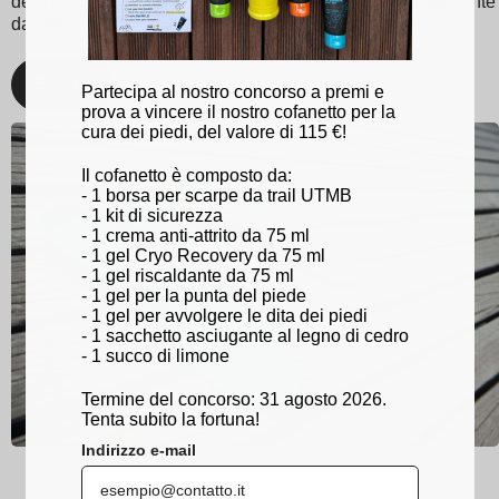
dei tuoi piedi e rimani al top del tuo gioco, indipendentemente
dall'attività!
Scopri
Partecipa al nostro concorso a premi e
prova a vincere il nostro cofanetto per la
cura dei piedi, del valore di 115 €!
Il cofanetto è composto da:
- 1 borsa per scarpe da trail UTMB
- 1 kit di sicurezza
- 1 crema anti-attrito da 75 ml
- 1 gel Cryo Recovery da 75 ml
- 1 gel riscaldante da 75 ml
- 1 gel per la punta del piede
- 1 gel per avvolgere le dita dei piedi
- 1 sacchetto asciugante al legno di cedro
- 1 succo di limone
Termine del concorso: 31 agosto 2026.
Tenta subito la fortuna!
Indirizzo e-mail