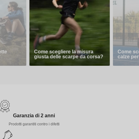
ette
Come scegliere la misura
Come sceg
?
giusta delle scarpe da corsa?
calze per
Garanzia di 2 anni
Prodotti garantiti contro i difetti