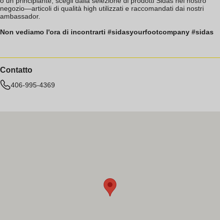
o un principiante, scegli dalla selezione di prodotti Sidas nel nostro
negozio—articoli di qualità high utilizzati e raccomandati dai nostri
ambassador.
Non vediamo l'ora di incontrarti #sidasyourfootcompany #sidas
Contatto
406-995-4369