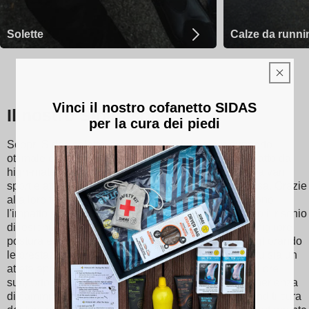
Solette
Calze da runni
Vinci il nostro cofanetto SIDAS
Il nostro Sidas solette
per la cura dei piedi
Scopri Sidas solette, progettate per fornire un supporto
ottimale e un comfort senza eguali ad ogni passo. Fatto da
high-materiali di qualità, i nostri plantari sono adatti a vari
sport e attività, che vanno dal tennis allo sci alla corsa. Grazie
alla loro tecnologia di assorbimento degli urti, riducono
l'impatto sulle articolazioni, riducendo così al minimo il rischio
di lesioni. Sidas le solette promuovono inoltre una migliore
postura e una distribuzione equilibrata del peso, migliorando
le prestazioni atletiche e il comfort quotidiano. Che tu sia un
atleta appassionato o semplicemente cerchi un migliore
supporto per il piede, scegli Sidas solette per un'esperienza
di camminata e sportiva ottimizzata. Con Sidas, prenditi cura