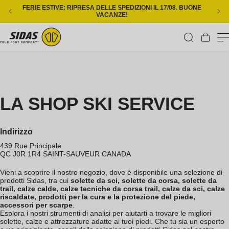
Vai direttamente ai contenuti
FERIE ESTIVE: RIPRESA DELLE SPEDIZIONI IL 17/08. BUONE
CONS
VACANZE!
Carrello
LA SHOP SKI SERVICE
Indirizzo
439 Rue Principale
QC J0R 1R4
SAINT-SAUVEUR
CANADA
Vieni a scoprire il nostro negozio, dove è disponibile una selezione di
prodotti Sidas, tra cui
solette da sci, solette da corsa, solette da
trail, calze calde, calze tecniche da corsa trail, calze da sci, calze
riscaldate, prodotti per la cura e la protezione del piede,
accessori per scarpe
.
Esplora i nostri strumenti di analisi per aiutarti a trovare le migliori
solette, calze e attrezzature adatte ai tuoi piedi. Che tu sia un esperto