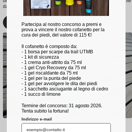
dei tuoi piedi e rimani al top del tuo gioco, indipendentemente
dall'attività!
Scopri
Partecipa al nostro concorso a premi e
prova a vincere il nostro cofanetto per la
cura dei piedi, del valore di 115 €!
Il cofanetto è composto da:
- 1 borsa per scarpe da trail UTMB
- 1 kit di sicurezza
- 1 crema anti-attrito da 75 ml
- 1 gel Cryo Recovery da 75 ml
- 1 gel riscaldante da 75 ml
- 1 gel per la punta del piede
- 1 gel per avvolgere le dita dei piedi
- 1 sacchetto asciugante al legno di cedro
- 1 succo di limone
Termine del concorso: 31 agosto 2026.
Tenta subito la fortuna!
Indirizzo e-mail