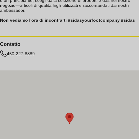
o un principiante, scegli dalla selezione di prodotti Sidas nel nostro
negozio—articoli di qualità high utilizzati e raccomandati dai nostri
ambassador.
Non vediamo l'ora di incontrarti #sidasyourfootcompany #sidas
Contatto
450-227-8889