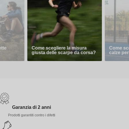
ette
Come scegliere la misura
Come sceg
?
giusta delle scarpe da corsa?
calze per
Garanzia di 2 anni
Prodotti garantiti contro i difetti