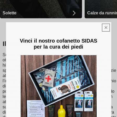
Solette
Calze da runni
Vinci il nostro cofanetto SIDAS
Il nostro Sidas solette
per la cura dei piedi
Scopri Sidas solette, progettate per fornire un supporto
ottimale e un comfort senza eguali ad ogni passo. Fatto da
high-materiali di qualità, i nostri plantari sono adatti a vari
sport e attività, che vanno dal tennis allo sci alla corsa. Grazie
alla loro tecnologia di assorbimento degli urti, riducono
l'impatto sulle articolazioni, riducendo così al minimo il rischio
di lesioni. Sidas le solette promuovono inoltre una migliore
postura e una distribuzione equilibrata del peso, migliorando
le prestazioni atletiche e il comfort quotidiano. Che tu sia un
atleta appassionato o semplicemente cerchi un migliore
supporto per il piede, scegli Sidas solette per un'esperienza
di camminata e sportiva ottimizzata. Con Sidas, prenditi cura