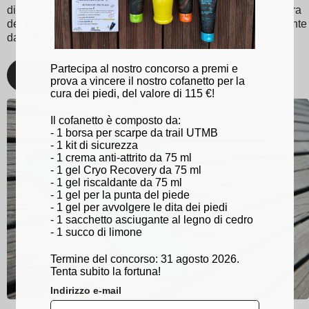
di camminata e sportiva ottimizzata. Con Sidas, prenditi cura
dei tuoi piedi e rimani al top del tuo gioco, indipendentemente
dall'attività!
Partecipa al nostro concorso a premi e
Scopri
prova a vincere il nostro cofanetto per la
cura dei piedi, del valore di 115 €!
Il cofanetto è composto da:
- 1 borsa per scarpe da trail UTMB
- 1 kit di sicurezza
- 1 crema anti-attrito da 75 ml
- 1 gel Cryo Recovery da 75 ml
- 1 gel riscaldante da 75 ml
- 1 gel per la punta del piede
- 1 gel per avvolgere le dita dei piedi
- 1 sacchetto asciugante al legno di cedro
- 1 succo di limone
Termine del concorso: 31 agosto 2026.
Tenta subito la fortuna!
Indirizzo e-mail