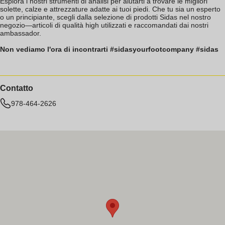
Esplora i nostri strumenti di analisi per aiutarti a trovare le migliori
solette, calze e attrezzature adatte ai tuoi piedi. Che tu sia un esperto
o un principiante, scegli dalla selezione di prodotti Sidas nel nostro
negozio—articoli di qualità high utilizzati e raccomandati dai nostri
ambassador.
Non vediamo l'ora di incontrarti #sidasyourfootcompany #sidas
Contatto
978-464-2626