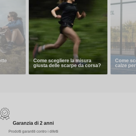
ette
Come scegliere la misura
Come sceg
?
giusta delle scarpe da corsa?
calze per
Garanzia di 2 anni
Prodotti garantiti contro i difetti