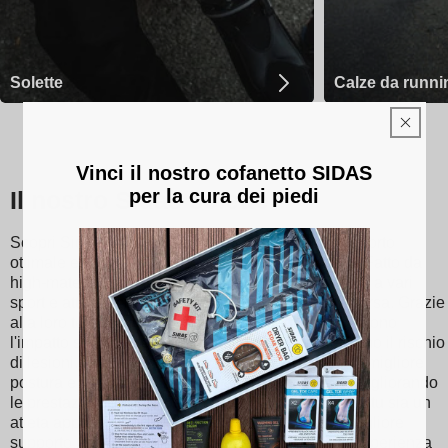
Solette
Calze da runni
Vinci il nostro cofanetto SIDAS
per la cura dei piedi
Il nostro Sidas solette
Scopri Sidas solette, progettate per fornire un supporto
ottimale e un comfort senza eguali ad ogni passo. Fatto da
high-materiali di qualità, i nostri plantari sono adatti a vari
sport e attività, che vanno dal tennis allo sci alla corsa. Grazie
alla loro tecnologia di assorbimento degli urti, riducono
l'impatto sulle articolazioni, riducendo così al minimo il rischio
di lesioni. Sidas le solette promuovono inoltre una migliore
postura e una distribuzione equilibrata del peso, migliorando
le prestazioni atletiche e il comfort quotidiano. Che tu sia un
atleta appassionato o semplicemente cerchi un migliore
supporto per il piede, scegli Sidas solette per un'esperienza