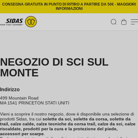
Vai direttamente ai contenuti
CONSEGNA GRATUITA IN PUNTO DI RITIRO A PARTIRE DA 50€ - MAGGIORI
INFORMAZIONI
Carrello
NEGOZIO DI SCI SUL
MONTE
Indirizzo
499 Mountain Road
MA 1541
PRINCETON
STATI UNITI
Vieni a scoprire il nostro negozio, dove è disponibile una selezione di
prodotti Sidas, tra cui
solette da sci, solette da corsa, solette da
trail, calze calde, calze tecniche da corsa trail, calze da sci, calze
riscaldate, prodotti per la cura e la protezione del piede,
accessori per scarpe
.