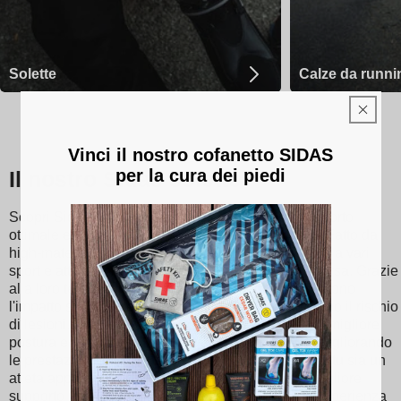
Solette
Calze da runni
Vinci il nostro cofanetto SIDAS
per la cura dei piedi
Il nostro Sidas solette
Scopri Sidas solette, progettate per fornire un supporto
ottimale e un comfort senza eguali ad ogni passo. Fatto da
high-materiali di qualità, i nostri plantari sono adatti a vari
sport e attività, che vanno dal tennis allo sci alla corsa. Grazie
alla loro tecnologia di assorbimento degli urti, riducono
l'impatto sulle articolazioni, riducendo così al minimo il rischio
di lesioni. Sidas le solette promuovono inoltre una migliore
postura e una distribuzione equilibrata del peso, migliorando
le prestazioni atletiche e il comfort quotidiano. Che tu sia un
atleta appassionato o semplicemente cerchi un migliore
supporto per il piede, scegli Sidas solette per un'esperienza