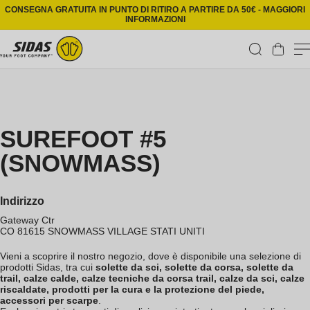
Vai direttamente ai contenuti
CONSEGNA GRATUITA IN PUNTO DI RITIRO A PARTIRE DA 50€ - MAGGIORI
INFORMAZIONI
Carrello
SUREFOOT #5
(SNOWMASS)
Indirizzo
Gateway Ctr
CO 81615
SNOWMASS VILLAGE
STATI UNITI
Vieni a scoprire il nostro negozio, dove è disponibile una selezione di
prodotti Sidas, tra cui
solette da sci, solette da corsa, solette da
trail, calze calde, calze tecniche da corsa trail, calze da sci, calze
riscaldate, prodotti per la cura e la protezione del piede,
accessori per scarpe
.