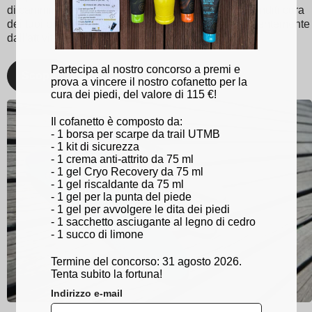
di camminata e sportiva ottimizzata. Con Sidas, prenditi cura
dei tuoi piedi e rimani al top del tuo gioco, indipendentemente
dall'attività!
Partecipa al nostro concorso a premi e
Scopri
prova a vincere il nostro cofanetto per la
cura dei piedi, del valore di 115 €!
Il cofanetto è composto da:
- 1 borsa per scarpe da trail UTMB
- 1 kit di sicurezza
- 1 crema anti-attrito da 75 ml
- 1 gel Cryo Recovery da 75 ml
- 1 gel riscaldante da 75 ml
- 1 gel per la punta del piede
- 1 gel per avvolgere le dita dei piedi
- 1 sacchetto asciugante al legno di cedro
- 1 succo di limone
Termine del concorso: 31 agosto 2026.
Tenta subito la fortuna!
Indirizzo e-mail