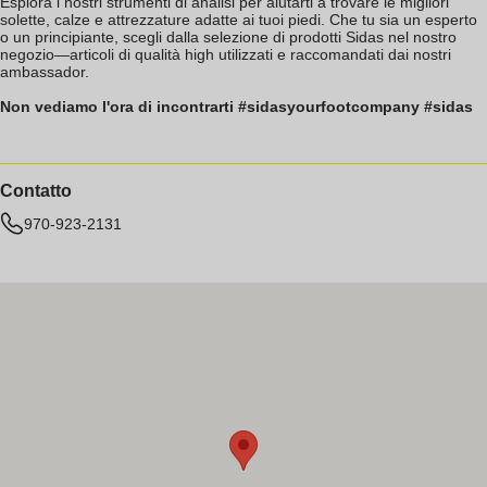
Esplora i nostri strumenti di analisi per aiutarti a trovare le migliori
solette, calze e attrezzature adatte ai tuoi piedi. Che tu sia un esperto
o un principiante, scegli dalla selezione di prodotti Sidas nel nostro
negozio—articoli di qualità high utilizzati e raccomandati dai nostri
ambassador.
Non vediamo l'ora di incontrarti #sidasyourfootcompany #sidas
Contatto
970-923-2131