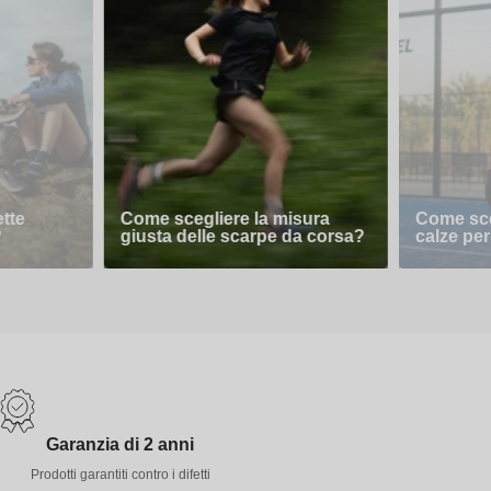
ette
Come scegliere la misura
Come sceg
?
giusta delle scarpe da corsa?
calze per
Garanzia di 2 anni
Prodotti garantiti contro i difetti