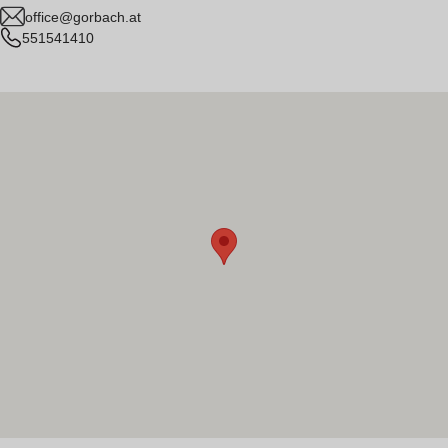
office@gorbach.at
551541410