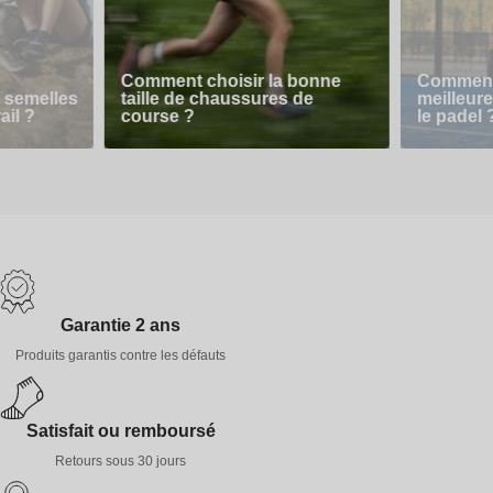
Comment choisir la bonne
Comment 
 semelles
taille de chaussures de
meilleur
ail ?
course ?
le padel 
Garantie 2 ans
Produits garantis contre les défauts
Satisfait ou remboursé
Retours sous 30 jours