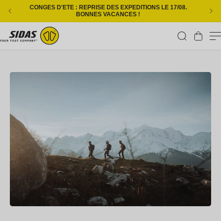
Ignorer et passer au contenu
CONGES D'ETE : REPRISE DES EXPEDITIONS LE 17/08.
L
BONNES VACANCES !
Panier