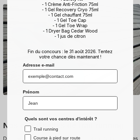
- 1 Crème Anti-Friction 75ml
- 1 Gel Recovery Cryo 75ml
- 1 Gel chauffant 75ml
- 1 Gel Toe Cap
- 1 Gel Toe Wrap
- 1 Dryer Bag Cedar Wood
- 1 jus de citron
Fin du concours : le 31 août 2026. Tentez
votre chance dès maintenant !
Adresse e-mail
Prénom
Quels sont vos centres d'intérêt ?
Nos chaussettes de trail running
Trail running
Course à pied sur route
Découvrez les chaussettes de running et trail Sidas, conçues