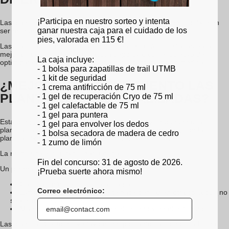
¡Participa en nuestro sorteo y intenta
Las plantillas ortopédicas se fabrican en un entorno médico. Suelen
ganar nuestra caja para el cuidado de los
ser recetadas por un médico para corregir una patología.
pies, valorada en 115 €!
Las plantillas termoformadas, por su parte, están diseñadas para
mejorar la comodidad y la práctica deportiva, con el objetivo de
La caja incluye:
optimizar el rendimiento o el bienestar, sin intervención médica.
- 1 bolsa para zapatillas de trail UTMB
- 1 kit de seguridad
¿MEJORAN EL RENDIMIENTO LAS
- 1 crema antifricción de 75 ml
PLANTILLAS PERSONALIZADAS?
- 1 gel de recuperación Cryo de 75 ml
- 1 gel calefactable de 75 ml
- 1 gel para puntera
Esta pregunta nos la repiten constantemente: ¿se pueden usar
- 1 gel para envolver los dedos
plantillas a medida para correr? O dicho de otro modo: ¿son las
- 1 bolsa secadora de madera de cedro
plantillas Sidas adecuadas para la práctica deportiva?
- 1 zumo de limón
La respuesta es: sí. Sin lugar a dudas.
Fin del concurso: 31 de agosto de 2026.
Un pie más estable y mejor sujeto permite:
¡Prueba suerte ahora mismo!
Caminar más tiempo sin cansarse
Correo electrónico:
Evitar esa incomodidad que te hace pensar en otra cosa que no
sea el momento presente
Mantener la concentración en el terreno y en el esfuerzo
Las plantillas Custom Live favorecen, por tanto, la comodidad. Una