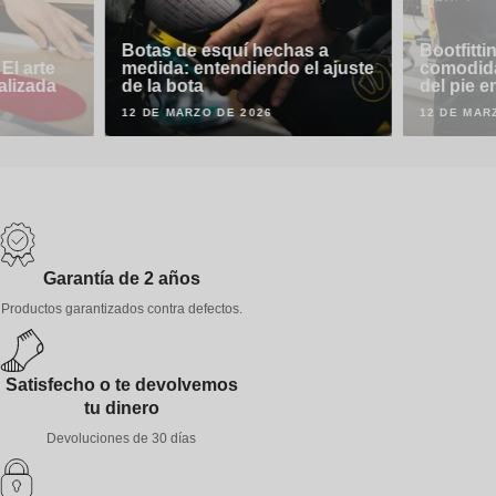
Botas de esquí hechas a
Bootfitti
El arte
medida: entendiendo el ajuste
comodida
nalizada
de la bota
del pie e
12 DE MARZO DE 2026
12 DE MAR
Garantía de 2 años
Productos garantizados contra defectos.
Satisfecho o te devolvemos
tu dinero
Devoluciones de 30 días