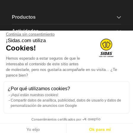
Productos
Actividades
Continúa sin consentimiento
¡Sidas.com utiliza
Marca
Cookies!
Hemos esperado a estar seguros de que le
Más información
interesaba el contenido de este sitio antes
de molestarle, pero nos gustaría acompañarle en su visita... ¿Te
parece bien?
Suscríbete a nuestro boletín
¿Por qué utilizamos cookies?
¡Aquí están nuestras cookies!
Consigue un vale de 5€ al registrarte.
Compartir datos de analítica, publicidad, datos de usuario y datos de
personalización de anuncios con Google
Correo electrónico
Consentimientos certificados por
SIDAS - 18 rue Léon Béridot - 38509 Voiron - FRANCIA
Yo elijo
Ok para mí