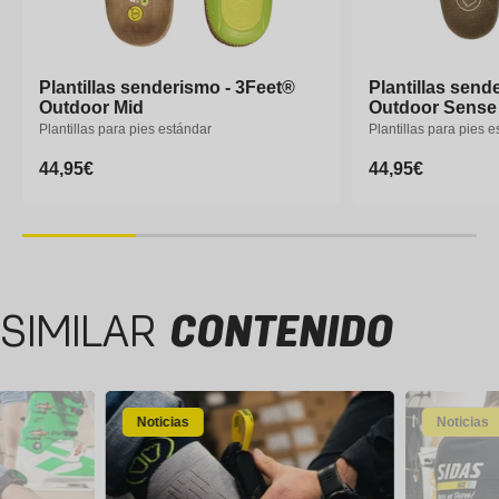
Plantillas senderismo - 3Feet®
Plantillas senderismo - 3Feet®
Plantillas send
Plantillas send
Outdoor Mid
Outdoor Mid
Outdoor Sense
Outdoor Sense
Plantillas para pies estándar
Plantillas para pies estándar
Plantillas para pies 
Plantillas para pies 
Precio
44,95€
Precio
44,95€
Precio
44,95€
Precio
44,95€
habitual
habitual
habitual
habitual
XS
S
M
L
XL
XXL
XS
S
M
SIMILAR
CONTENIDO
Noticias
Noticias