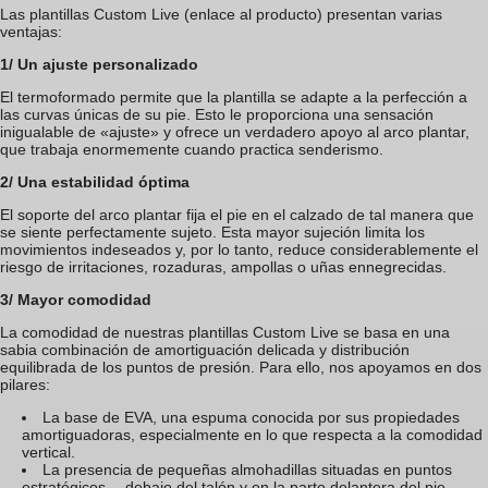
Las plantillas Custom Live (enlace al producto) presentan varias
ventajas:
1/ Un ajuste personalizado
El termoformado permite que la plantilla se adapte a la perfección a
las curvas únicas de su pie. Esto le proporciona una sensación
inigualable de «ajuste» y ofrece un verdadero apoyo al arco plantar,
que trabaja enormemente cuando practica senderismo.
2/ Una estabilidad óptima
El soporte del arco plantar fija el pie en el calzado de tal manera que
se siente perfectamente sujeto. Esta mayor sujeción limita los
movimientos indeseados y, por lo tanto, reduce considerablemente el
riesgo de irritaciones, rozaduras, ampollas o uñas ennegrecidas.
3/ Mayor comodidad
La comodidad de nuestras plantillas Custom Live se basa en una
sabia combinación de amortiguación delicada y distribución
equilibrada de los puntos de presión. Para ello, nos apoyamos en dos
pilares:
La base de EVA, una espuma conocida por sus propiedades
amortiguadoras, especialmente en lo que respecta a la comodidad
vertical.
La presencia de pequeñas almohadillas situadas en puntos
estratégicos —debajo del talón y en la parte delantera del pie—