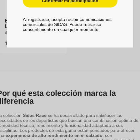
Confirmar mi participación
Al registrarse, acepta recibir comunicaciones
Bolsa para zapatillas -
comerciales de SIDAS. Puede retirar su
UTMB Trail Shoe Bag
consentimiento en cualquier momento.
Bolsa práctica y resistente
Precio
15,95€
habitual
Por qué esta colección marca la
diferencia
a colección
Sidas Race
se ha desarrollado para satisfacer las
ecesidades de los deportistas que buscan una combinación óptima de
omodidad técnica, rendimiento y funcionalidad adaptada a sus
isciplinas. Los productos de esta gama están pensados para ofrecer
na
experiencia de alto rendimiento en el calzado
, con