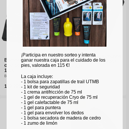
¡Participa en nuestro sorteo y intenta
Baterías para calcetines
ganar nuestra caja para el cuidado de los
Baterías para calcetines
calefactables - S-Pack
pies, valorada en 115 €!
calefactables - S-Pack
1400B
1200
Baterías para calcetines
La caja incluye:
Baterías para calcetines térmicos
calefactables
- 1 bolsa para zapatillas de trail UTMB
Precio
149,99€
Precio
199,99€
- 1 kit de seguridad
- 1 crema antifricción de 75 ml
habitual
habitual
- 1 gel de recuperación Cryo de 75 ml
- 1 gel calefactable de 75 ml
Nuevo
- 1 gel para puntera
- 1 gel para envolver los dedos
- 1 bolsa secadora de madera de cedro
- 1 zumo de limón