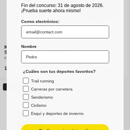
Fin del concurso: 31 de agosto de 2026.
¡Prueba suerte ahora mismo!
Correo electrónico:
Bolsa para calzado de
senderismo - Nylon
Nombre
Kit de supervivencia -
Shoe Bag Evo
Safety Kit
Bolsa para zapatos hecha de
Kit homologado UTMB
poliéster reciclado
Precio
19,90€
Precio
15,95€
¿Cuáles son tus deportes favoritos?
habitual
habitual
Trail running
Agotado
Nuevo
Carreras por carretera
Senderismo
Ciclismo
Esquí y deportes de invierno