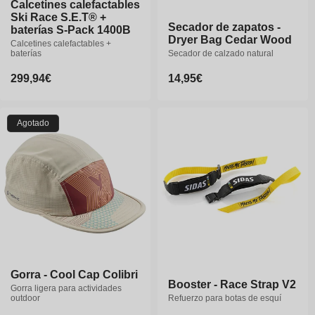
Calcetines calefactables
Calcetines calefactables
Ski Race S.E.T® +
Ski Race S.E.T® +
Secador de zapatos -
baterías S-Pack 1400B
baterías S-Pack 1400B
Dryer Bag Cedar Wood
Calcetines calefactables +
Calcetines calefactables +
baterías
baterías
Secador de calzado natural
Precio
299,94€
Precio
299,94€
Precio
14,95€
habitual
habitual
habitual
35-36
37-38
39-40
Agotado
40-41
42-43
44-46
47-49
Gorra - Cool Cap Colibri
Gorra - Cool Cap Colibri
Booster - Race Strap V2
Gorra ligera para actividades
Gorra ligera para actividades
outdoor
outdoor
Refuerzo para botas de esquí