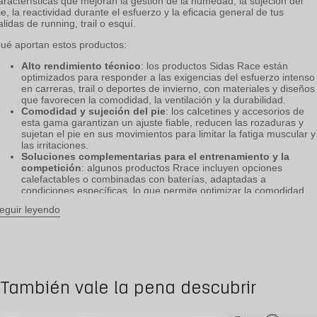
aracterísticas que mejoran la gestión de la humedad, la sujeción del
ie, la reactividad durante el esfuerzo y la eficacia general de tus
alidas de running, trail o esquí.
ué aportan estos productos:
Alto rendimiento técnico
: los productos Sidas Race están
optimizados para responder a las exigencias del esfuerzo intenso
en carreras, trail o deportes de invierno, con materiales y diseños
que favorecen la comodidad, la ventilación y la durabilidad.
Comodidad y sujeción del pie
: los calcetines y accesorios de
esta gama garantizan un ajuste fiable, reducen las rozaduras y
sujetan el pie en sus movimientos para limitar la fatiga muscular y
las irritaciones.
Soluciones complementarias para el entrenamiento y la
competición
: algunos productos Rrace incluyen opciones
calefactables o combinadas con baterías, adaptadas a
condiciones específicas, lo que permite optimizar la comodidad
incluso en entornos fríos.
eguir leyendo
A quién van dirigidos estos productos
sta colección es ideal para:
También vale la pena descubrir
Corredores, corredores de trail y deportistas comprometidos que
buscan
productos técnicos y de alto rendimiento
para sus
entrenamientos o competiciones.